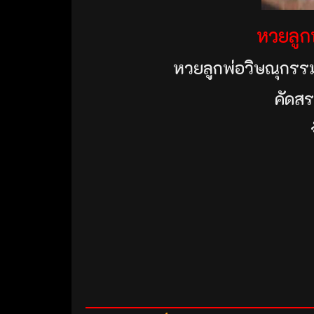
หวยลูก
หวยลูกพ่อวิษณุกรร
คัดสร