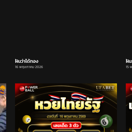
ฝันว่าได้ทอง
ฝัน
16 พฤษภาคม 2026
15 