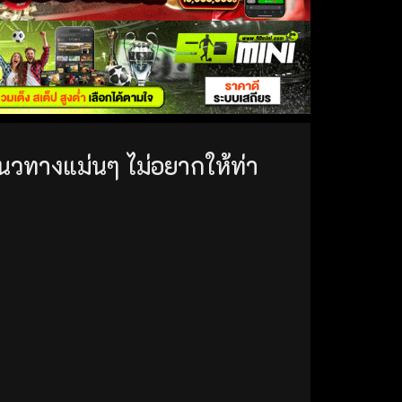
นวทางแม่นๆ ไม่อยากให้ท่า