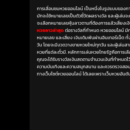
การเลื่อนชมหวยออนไลน์ เป็นหนึ่งในรูปแบบของการ
มักจะใช้หมายเลขเป็นตัวชี้วัดผลรางวัล และผู้เล่น
จะเลือกหมายเลขหุ้นลาวตามที่ต้องการแล้วเสี่ยงเง
หวยลาวล่าสุด
ต่อรางวัลที่กำหนด หวยออนไลน์ มีก
หมายเลข และเสี่ยง เงินเดิมพันผ่านอินเทอร์เน็ต 
วัน โดยจะมีงวดวางขายหวยใหม่ทุกวัน และผู้เล่นสาม
หวยที่แต่ละตั๋วมี. หลักการเล่นหวยไทยรัฐคือการเ
คุณจะได้รับรางวัลเงินสดตามจำนวนเงินที่กำหนดไว้
ความบันเทิงและความสนุกสนาน และควรตรวจสอบกฏเกณ
ทางเว็บไซต์หวยออนไลน์ ได้เลยเพราะเว็บหวยอันดั