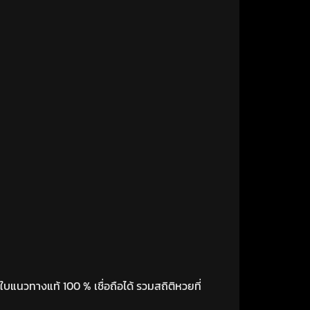
ใบแนวทางแท้ 100 % เชื่อถือได้ รวมสถิติหวยที่