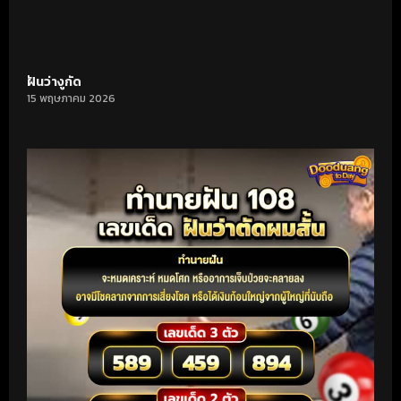
ฝันว่างูกัด
15 พฤษภาคม 2026