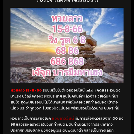
หวยลาว 15-8-66
รับชมเว็บไซต์หวยออนไลน์ lekdii คัดสรรหวยดัง
มาแรง ขวัญใจคอหวยทั่วประเทศ ลุ้นโชคกันอีกแล้วจ้า หวยเด่นๆ ที่น่า
สนใจ สุดพิเศษรอบนี้ ไม่ได้มาเล่นๆ เพื่อให้คอหวยที่กำลังมอง เข้าต่อ
เนื่อง ประจำทุกงวด รับรองปังแน่นอน พร้อมรวยไปด้วยกัน ชมฟรี ที่นี่
หวยลาวเป็นการเสี่ยงโชค
หวยลาววันนี้
ที่มีการเลือกตัวเลขจาก 00 ถึง
99 แล้วรอผลรางวัลในวันที่กำหนด มีต้นกำเนิดมาจากประเทศลาว
ประเทศที่เศรษฐกิจ ยังคงอยู่ในระดับพัฒนาต่ำ กลายเป็นทางเลือก