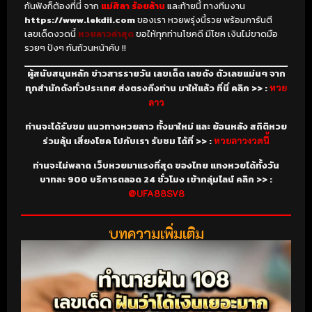
กันฟังก็ต้องที่นี่ จาก
แม่ศิลา ร้อยล้าน
และท้ายนี้ ทางทีมงาน
https://www.lekdii.com
ของเรา หวยพรุ่งนี้รวย พร้อมการันตี
เลขเด็ดงวดนี้
หวยลาวล่าสุด
ขอให้ทุกท่านโชคดี มีโชค เงินไม่ขาดมือ
รวยๆ ปังๆ กันถ้วนหน้าคับ !!
ผู้สนับสนุนหลัก ข่าวสารรายวัน เลขเด็ด เลขดัง ตัวเลขแม่นๆ จาก
ทุกสำนักดังทั่วประเทศ ส่งตรงถึงท่าน มาให้แล้ว ที่นี่ คลิก >> :
หวย
ลาว
ท่านจะได้รับชม แนวทางหวยลาว ทั้งมาใหม่ และ ย้อนหลัง สถิติหวย
ร่วมลุ้น เสี่ยงโชค ไปกับเรา รับชม ได้ที่ >> :
หวยลาวงวดนี้
ท่านจะไม่พลาด เว็บหวยมาแรงที่สุด ของไทย แทงหวยได้ทั้งวัน
บาทละ 900 บริการตลอด 24 ชั่วโมง เข้ากลุ่มไลน์ คลิก >> :
@UFA88SV8
บทความเพิ่มเติม