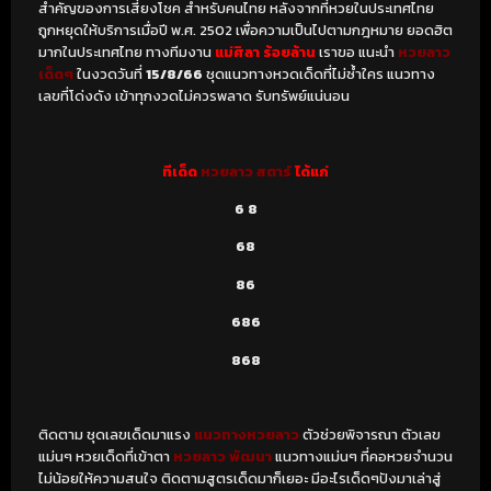
สำคัญของการเสี่ยงโชค สำหรับคนไทย หลังจากที่หวยในประเทศไทย
ถูกหยุดให้บริการเมื่อปี พ.ศ. 2502 เพื่อความเป็นไปตามกฎหมาย ยอดฮิต
มากในประเทศไทย ทางทีมงาน
แม่ศิลา ร้อยล้าน
เราขอ แนะนำ
หวยลาว
เด็ดๆ
ในงวดวันที่
15/8/66
ชุดแนวทางหวดเด็ดที่ไม่ซ้ำใคร แนวทาง
เลขที่โด่งดัง เข้าทุกงวดไม่ควรพลาด รับทรัพย์แน่นอน
ทีเด็ด
หวยลาว สตาร์
ได้แก่
6 8
68
86
686
868
ติดตาม ชุดเลขเด็ดมาแรง
แนวทางหวยลาว
ตัวช่วยพิจารณา ตัวเลข
แม่นๆ หวยเด็ดที่เข้าตา
หวยลาว พัฒนา
แนวทางแม่นๆ ที่คอหวยจำนวน
ไม่น้อยให้ความสนใจ ติดตามสูตรเด็ดมาก็เยอะ มีอะไรเด็ดๆปังมาเล่าสู่