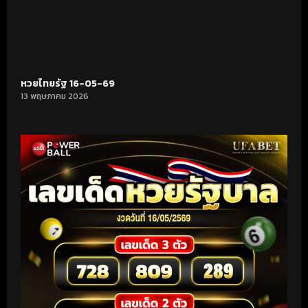
หวยไทยรัฐ 16-05-69
13 พฤษภาคม 2026