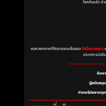
โชคกันแล้ว ล่
คอหวยหลายที่ติดตามและชื่นชอบ
ทีเด็ดหวยลาว
แ
ประเทศ แบ่งปัน
———————————
ติดต
ผู้สนับสนุ
ท่านจะไม่พลาดทุก