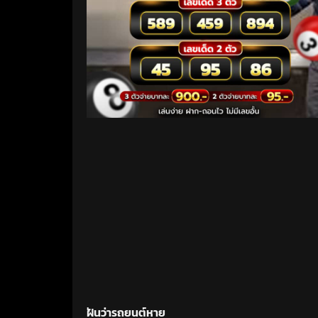
ฝันว่ารถยนต์หาย