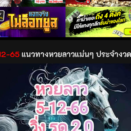
-12-65
แนวทางหวยลาวแม่นๆ ประจำงวด ว