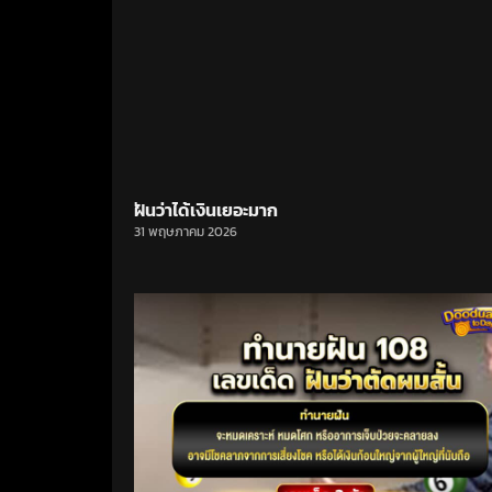
ฝันว่าได้เงินเยอะมาก
31 พฤษภาคม 2026