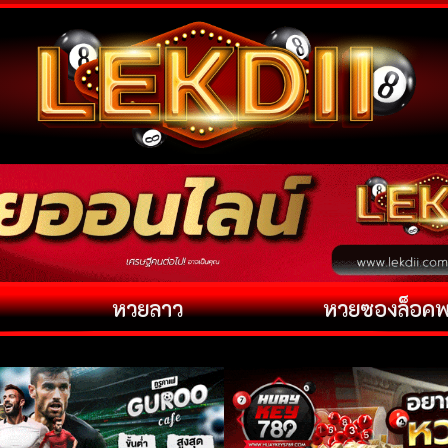
หวยลาว
หวยซองล็อค