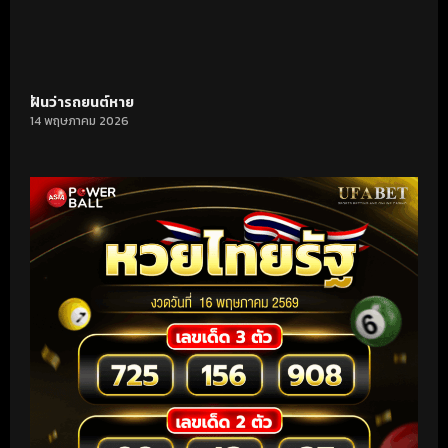
ฝันว่ารถยนต์หาย
14 พฤษภาคม 2026