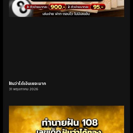
ฝันว่าได้เงินเยอะมาก
31 พฤษภาคม 2026