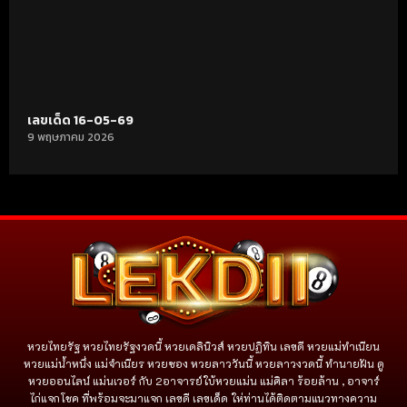
เลขเด็ด 16-05-69
9 พฤษภาคม 2026
หวยไทยรัฐ หวยไทยรัฐงวดนี้ หวยเดลินิวส์ หวยปฏิทิน เลขดี หวยแม่ทำเนียน
หวยแม่น้ำหนึ่ง แม่จําเนียร หวยซอง หวยลาววันนี้ หวยลาวงวดนี้ ทำนายฝัน ดู
หวยออนไลน์ แม่นเวอร์ กับ 2อาจารย์ใบ้หวยแม่น แม่ศิลา ร้อยล้าน , อาจาร์
ไก่แจกโชค ที่พร้อมจะมาแจก เลขดี เลขเด็ด ให่ท่านได้ติดตามแนวทางความ