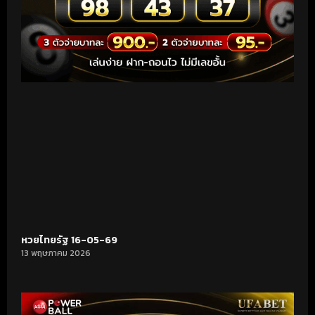
หวยไทยรัฐ 16-05-69
13 พฤษภาคม 2026