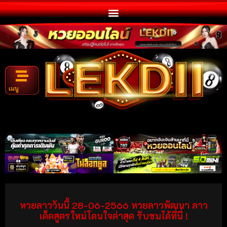
เมนู
หวยลาววันนี้ 28-06-2566 หวยลาวพัฒนา ลาว
เด็ดสูตรใหม่โดนใจล่าสุด รับชมได้ที่นี่ !