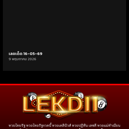
เลขเด็ด 16-05-69
9 พฤษภาคม 2026
หวยไทยรัฐ หวยไทยรัฐงวดนี้ หวยเดลินิวส์ หวยปฏิทิน เลขดี หวยแม่ทำเนียน