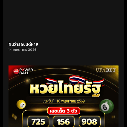
ฝันว่ารถยนต์หาย
14 พฤษภาคม 2026