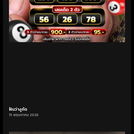
ฝันว่างูกัด
15 พฤษภาคม 2026