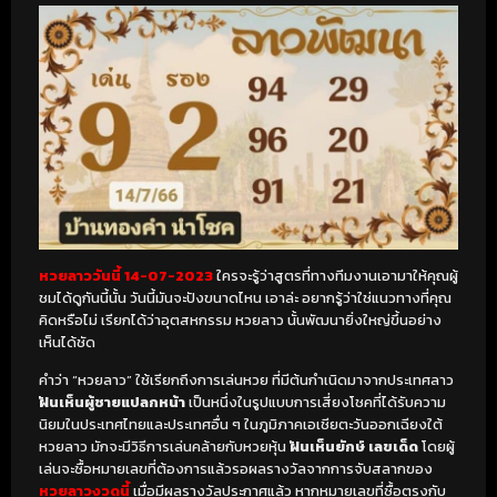
หวยลาววันนี้ 14-07-2023
ใครจะรู้ว่าสูตรที่ทางทีมงานเอามาให้คุณผู้
ชมได้ดูกันนี้นั้น วันนี้มันจะปังขนาดไหน เอาล่ะ อยากรู้ว่าใช่แนวทางที่คุณ
คิดหรือไม่ เรียกได้ว่าอุตสหกรรม หวยลาว นั้นพัฒนายิ่งใหญ่ขึ้นอย่าง
เห็นได้ชัด
คำว่า “หวยลาว” ใช้เรียกถึงการเล่นหวย
ที่มีต้นกำเนิดมาจากประเทศลาว
ฝันเห็นผู้ชายแปลกหน้า
เป็นหนึ่งในรูปแบบการเสี่ยงโชคที่ได้รับความ
นิยมในประเทศไทยและประเทศอื่น ๆ ในภูมิภาคเอเชียตะวันออกเฉียงใต้
หวยลาว มักจะมีวิธีการเล่นคล้ายกับหวยหุ้น
ฝันเห็นยักษ์ เลขเด็ด
โดยผู้
เล่นจะซื้อหมายเลขที่ต้องการแล้วรอผลรางวัลจากการจับสลากของ
หวยลาวงวดนี้
เมื่อมีผลรางวัลประกาศแล้ว หากหมายเลขที่ซื้อตรงกับ