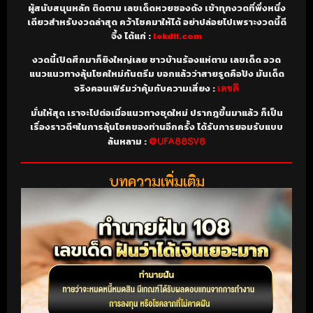
ผู้สนับสนุนหลัก ติดตาม เลขเด็ดหวยซองดัง เข้าทุกงวดที่พึ่งหนึ่ง
เดียวสำหรับงวดล่าสุด คว้าโชคมาให้ได้ อย่าปล่อยไปเพราะงวดนี้ดี
จึ้ง ได้แก่ :
lekdii.com
งวดนี้เปิดศึกมาก็ยิงใหญ่เลย ชาวบ้านร้องแห่ตาม เลขเด็ด อวด
แนวแนวทางลุ้นโชคใหม่กันตรึม บอกแล้วว่าสายรูดคือปัง มันเด็ด
จริงคอนเฟิร์มว่าคุ้มกับความเสี่ยง :
เลขดี
มั่นให้สุด เราจะไปต่อเมื่อแนวทางชุดใหม่ ปรากฎขึ้นมาแล้ว ก็เป็น
เรื่องราวดีๆในการลุ้นโชคของท่านอีกครั้ง ได้รับการยอมรับแบบ
ล้นหลาม :
@UFA88SV8
บทความเพิ่มเติม