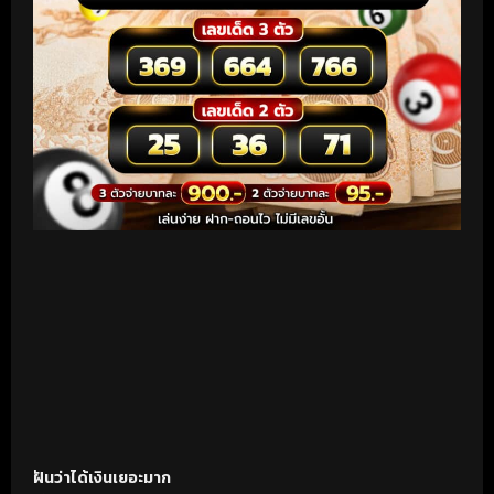
ฝันว่าได้เงินเยอะมาก