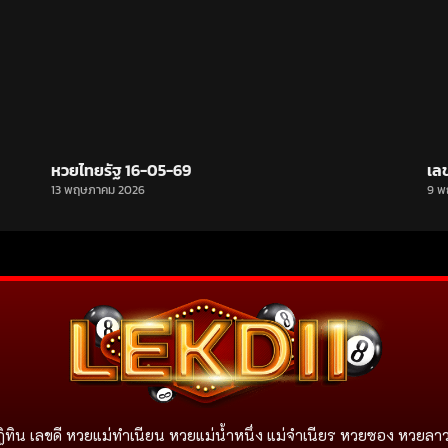
หวยไทยรัฐ 16-05-69
เล
13 พฤษภาคม 2026
9 พ
ิทิน เลขดี หวยแม่ทำเนียน หวยแม่น้ำหนึ่ง แม่จําเนียร หวยซอง หวยลาว