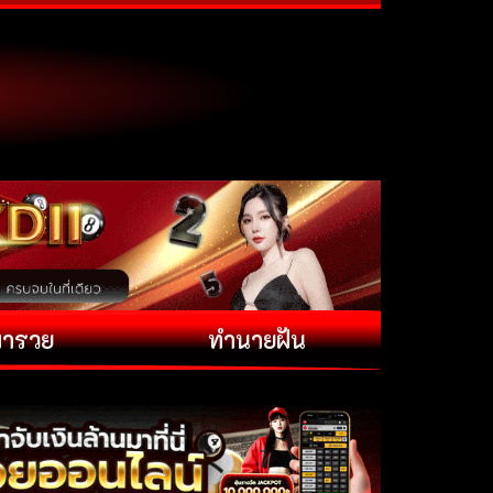
พารวย
ทำนายฝัน