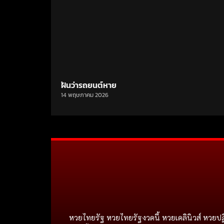
ฝันว่ารถยนต์หาย
14 พฤษภาคม 2026
หวยไทยรัฐ หวยไทยรัฐงวดนี้ หวยเดลินิวส์ หวยปฏ