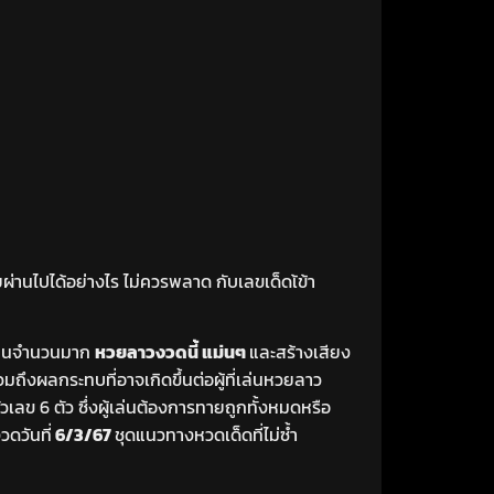
่านไปได้อย่างไร ไม่ควรพลาด กับเลขเด็ดเ้ข้า
เล่นจำนวนมาก
หวยลาวงวดนี้ แม่นๆ
และสร้างเสียง
มถึงผลกระทบที่อาจเกิดขึ้นต่อผู้ที่เล่นหวยลาว
เลข 6 ตัว ซึ่งผู้เล่นต้องการทายถูกทั้งหมดหรือ
ดวันที่
6/3/67
ชุดแนวทางหวดเด็ดที่ไม่ซ้ำ