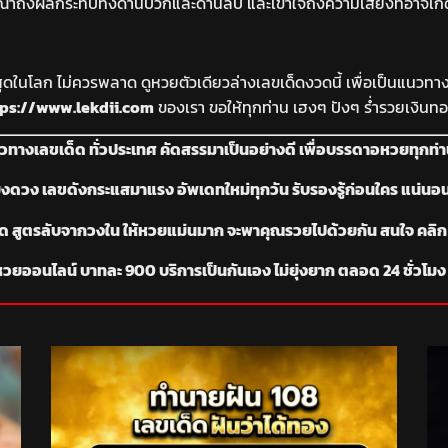
าถึงผลกระทบทั้งด้านบวกและด้านลบ และเข้าใจถึงความเสี่ยงที่อาจเกิดขึ
่สุดในโลก ไม่ควรพลาด ดูหวยตัวเดียวล่างเลขเด็ดงวดนี้ เพื่อเป็นแนวท
tps://www.lekdii.com
ของเรา ขอให้ทุกท่าน เฮงๆ ปังๆ ร่ำรวยเงินทอง
นวทางเลขเด็ด ทั่วประเทศ คัดสรรมาเป็นอย่างดี เพื่อบรรดาอหวยทุกท่าน
สี่ยงดวง เลขดังกระแสมาแรง อัพเดทใหม่ทุกวัน รับรองรู้ก่อนใคร แน่นอน ที
ด็ด สูตรลับจากวงใน ให้หวยแม่นมาก จะพาคุณรวยไปด้วยกัน สนใจ คลิก
วยออนไลน์ บาทละ 900 บริการเป็นกันเอง ไม่ยุ่งยาก ตลอด 24 ชั่วโมง 