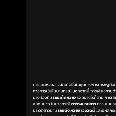
การเล่นหวยลาวมักเกิดขึ้นในชุดทางการเศรษฐกิจท
ทางการเงินในบางกรณี นอกจากนี้ การเสี่ยงทายด้
บางท้องถิ่น
เลขเด็ดหวยลาว
อย่างไรก็ตาม การเสี
ลงทุนมาก ในบางกรณี
ตารางหวยลาว
การเล่นหวย
ประวัติยาวนาน
เลขดัง หวยลาวงวดนี้
และมีผลกระ