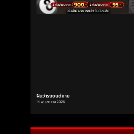
ฝันว่ารถยนต์หาย
14 พฤษภาคม 2026