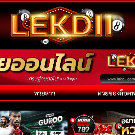
หวยลาว
หวยซองล็อค