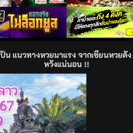
ปัน แนวทางหวยมาแรง จากเซียนหวยดัง ที่ค
หวังแน่นอน !!