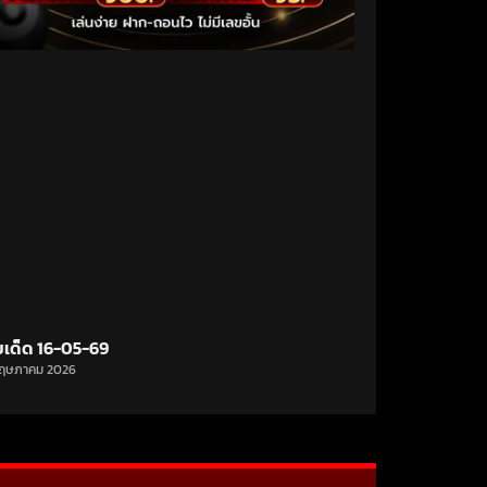
ขเด็ด 16-05-69
ฤษภาคม 2026