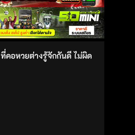
อหวยต่างรู้จักกันดี ไม่ผิด