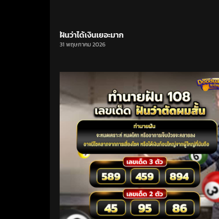
ฝันว่าได้เงินเยอะมาก
31 พฤษภาคม 2026