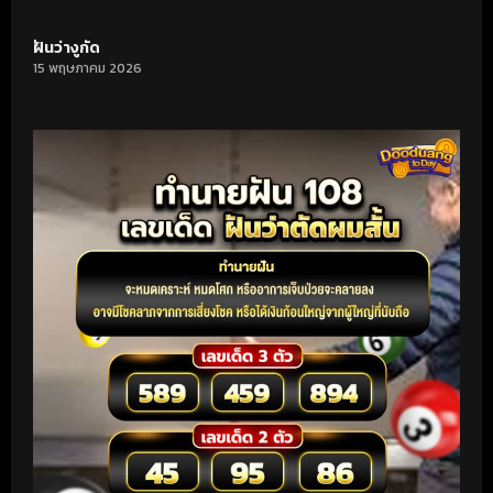
ฝันว่างูกัด
15 พฤษภาคม 2026