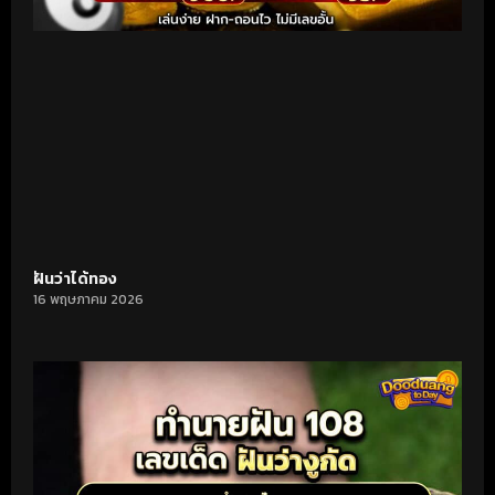
ฝันว่าได้ทอง
16 พฤษภาคม 2026