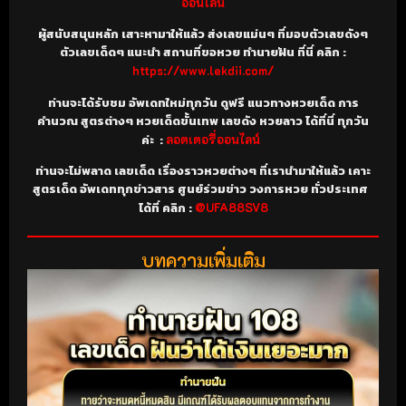
ออนไลน์
ผู้สนับสนุนหลัก เสาะหามาให้แล้ว ส่งเลขแม่นๆ ที่มอบตัวเลขดังๆ
ตัวเลขเด็ดๆ แนะนำ สถานที่ขอหวย ทำนายฝัน ที่นี่ คลิก :
https://www.lekdii.com/
ท่านจะได้รับชม อัพเดทใหม่ทุกวัน ดูฟรี แนวทางหวยเด็ด การ
คำนวณ สูตรต่างๆ หวยเด็ดขั้นเทพ เลขดัง หวยลาว ได้ที่นี่ ทุกวัน
ค่ะ :
ลอตเตอรี่ออนไลน์
ท่านจะไม่พลาด เลขเด็ด เรื่องราวหวยต่างๆ ที่เรานำมาให้แล้ว เคาะ
สูตรเด็ด อัพเดททุกข่าวสาร ศูนย์ร่วมข่าว วงการหวย ทั่วประเทศ
ได้ที่ คลิก :
@UFA88SV8
บทความเพิ่มเติม