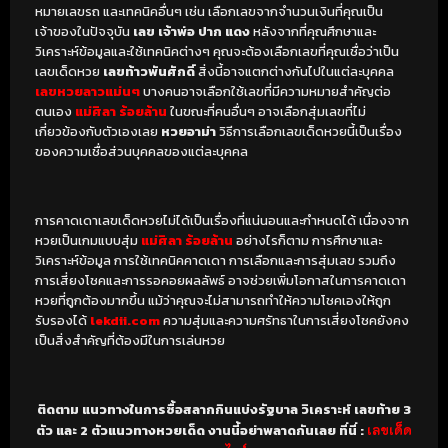
หมายเลขรถ และเทคนิคอื่นๆ เช่น เลือกเลขจากจำนวนเงินที่คุณเป็น
เจ้าของในปัจจุบัน
เลข เจ้าพ่อ ปาก แดง
หลังจากที่คุณศึกษาและ
วิเคราะห์ข้อมูลและใช้เทคนิคต่างๆ คุณจะต้องเลือกเลขที่คุณเชื่อว่าเป็น
เลขเด็ดหวย
เลขท้าวพันศักดิ์
สิ่งนี้อาจแตกต่างกันไปในแต่ละบุคคล
เลขหวยลาวแม่นๆ
บางคนอาจเลือกใช้เลขที่มีความหมายสำคัญต่อ
ตนเอง
แม่ศิลา ร้อยล้าน
ในขณะที่คนอื่นๆ อาจเลือกสุ่มเลขที่ไม่
เกี่ยวข้องกับตัวเองเลย
หวยอาม่า
วิธีการเลือกเลขเด็ดหวยนี้เป็นเรื่อง
ของความเชื่อส่วนบุคคลของแต่ละบุคคล
การคาดเดาเลขเด็ดหวยไม่ได้เป็นเรื่องที่แน่นอนและกำหนดได้ เนื่องจาก
หวยเป็นเกมแบบสุ่ม
แม่ศิลา ร้อยล้าน
อย่างไรก็ตาม การศึกษาและ
วิเคราะห์ข้อมูล การใช้เทคนิคคาดเดา การเลือกและการสุ่มเลข รวมถึง
การเสี่ยงโชคและการรอคอยผลลัพธ์ อาจช่วยเพิ่มโอกาสในการคาดเดา
หวยที่ถูกต้องมากขึ้น แม้ว่าคุณจะไม่สามารถทำให้ความโชคเองให้ถูก
รับรองได้
lekdii.com
ความสุ่มและความศรัทธาในการเสี่ยงโชคยังคง
เป็นสิ่งสำคัญที่ต้องมีในการเล่นหวย
ติดตาม แนวทางในการซื้อสลากกินแบ่งรัฐบาล วิเคราะห์ เลขท้าย 3
ตัว และ 2 ตัวแนวทางหวยเด็ด งานนี้อย่าพลาดกันเลย ที่นี่ :
เลขเด็ด