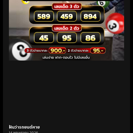
ฝันว่ารถยนต์หาย
14 พฤษภาคม 2026