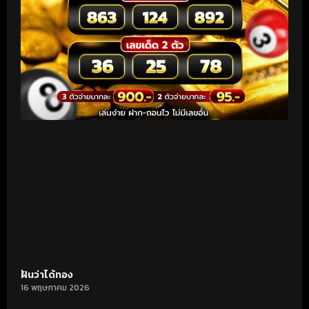
ฝันว่าได้ทอง
16 พฤษภาคม 2026