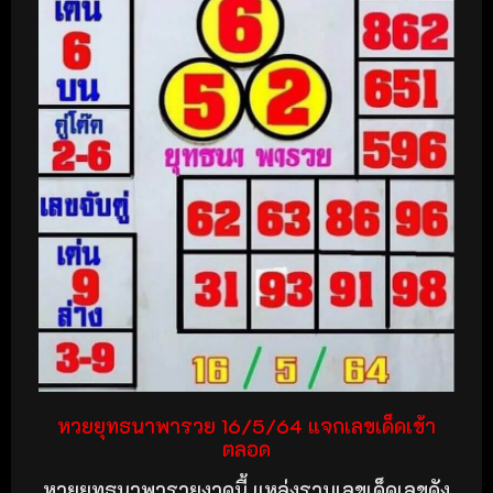
หวยยุทธนาพารวย 16/5/64 แจกเลขเด็ดเข้า
ตลอด
หวยยุทธนาพารวยงวดนี้ แหล่งรวมเลขเด็ดเลขดัง