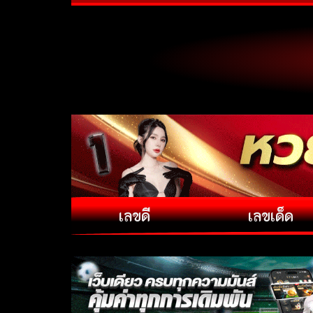
เลขดี
เลขเด็ด