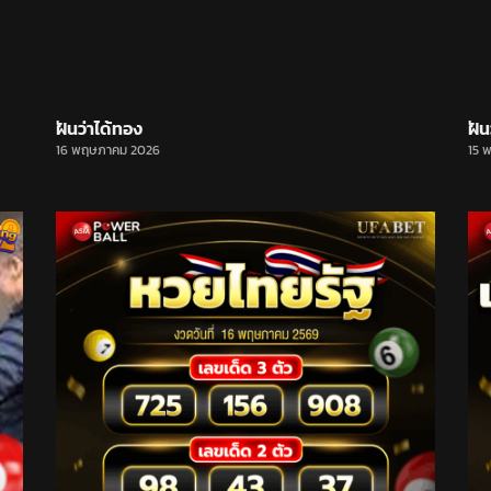
ฝันว่าได้ทอง
ฝัน
16 พฤษภาคม 2026
15 