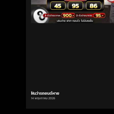
ฝันว่ารถยนต์หาย
14 พฤษภาคม 2026