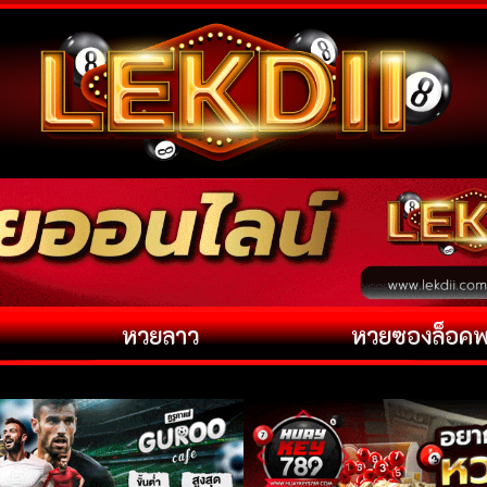
หวยลาว
หวยซองล็อค