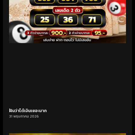
ฝันว่าได้เงินเยอะมาก
31 พฤษภาคม 2026