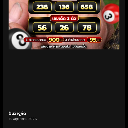
ฝันว่างูกัด
15 พฤษภาคม 2026