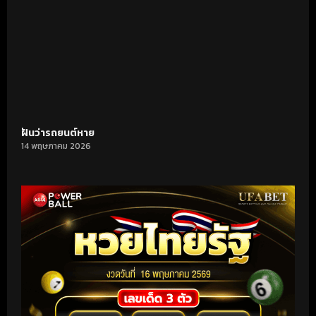
ฝันว่ารถยนต์หาย
14 พฤษภาคม 2026