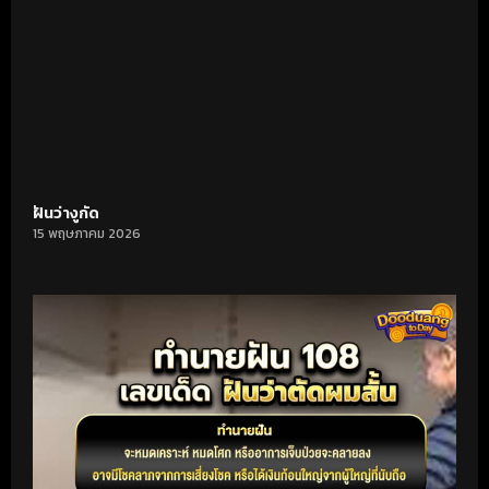
ฝันว่างูกัด
15 พฤษภาคม 2026