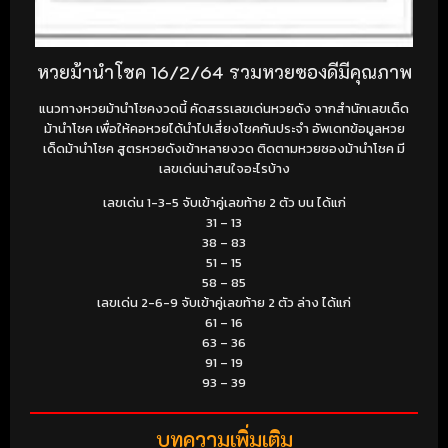
หวยม้านำโชค 16/2/64 รวมหวยซองดีมีคุณภาพ
แนวทางหวยม้านำโชคงวดนี้ คัดสรรเลขเด่นหวยดัง จากสำนักเลขเด็ด
ม้านำโชค เพื่อให้คอหวยได้นำไปเสี่ยงโชคกันประจำ อัพเดทข้อมูลหวย
เด็ดม้านำโชค สูตรหวยดังเข้าหลายงวด ติดตามหวยซองม้านำโชค มี
เลขเด่นน่าสนใจอะไรบ้าง
เลขเด่น 1-3-5 จับเข้าคู่เลขท้าย 2 ตัว บน ได้แก่
31 – 13
38 – 83
51 – 15
58 – 85
เลขเด่น 2-6-9 จับเข้าคู่เลขท้าย 2 ตัว ล่าง ได้แก่
61 – 16
63 – 36
91 – 19
93 – 39
บทความเพิ่มเติม