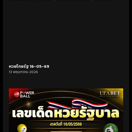
หวยไทยรัฐ 16-05-69
13 พฤษภาคม 2026