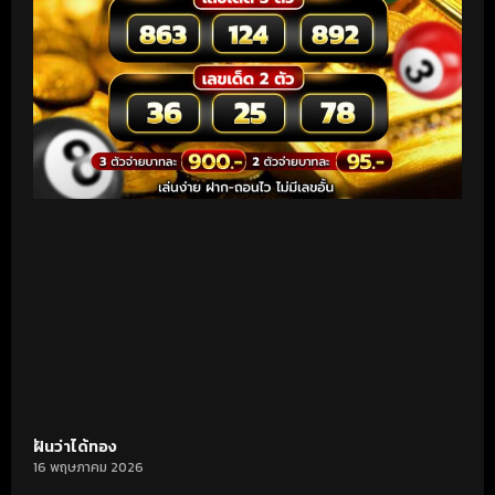
ฝันว่าได้ทอง
16 พฤษภาคม 2026