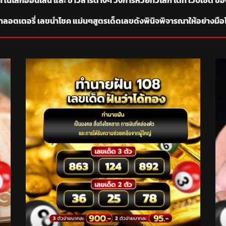
 ในโลกออนไลน์ และ ข่าวสารต่างๆ วงการหวยทั่วโลก ได้ที่ เว็บไซด์ ของ
า
ลอตเตอรี่
เลข
นำ
โชค
แม่น
ๆ
สูตร
เด็ด
เลข
ดัง
พินิจพิจารณา
ให้
อย่าง
มือ