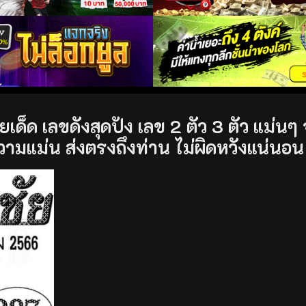
ด็ด เลขดังสุดปัง เลข 2 ตัว 3 ตัว แม่นๆ จ
วามแม่น ส่งตรงถึงท่าน ไม่ผิดหวังแน่นอน 