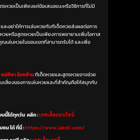
รหวยเป็นเพียงแค่ข้อเสนอแนะหรือวิธีการที่ไม่มี
ั้น และอย่าให้การเล่นหวยกับทีเด็ดหวยส่งผลต่อการ
ด็ดหวยหรือสูตรหวยเป็นเพียงการพยายามเพิ่มโอกาส
คุณเล่นหวยในขอบเขตที่สามารถรับได้ และเพื่อ
ม
แม่ศิลา ร้อยล้าน
ทีเด็ดหวยและสูตรหวยอาจช่วย
ามเสี่ยงของการเล่นหวยและที่สำคัญคือให้สนุกกับ
นี้ได้ทุกวัน
คลิก
:
เลขเด็ดออนไลน์
บชม ได้ ที่นี่
:
https://www.lekdii.com/
เลขเด็ดเลขดี