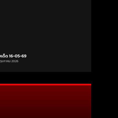
ขเด็ด 16-05-69
ฤษภาคม 2026