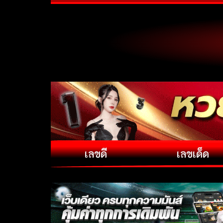
เลขดี
เลขเด็ด