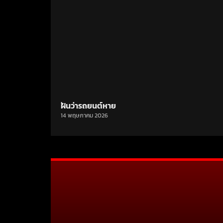
ฝันว่ารถยนต์หาย
14 พฤษภาคม 2026