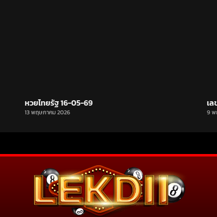
หวยไทยรัฐ 16-05-69
เล
13 พฤษภาคม 2026
9 พ