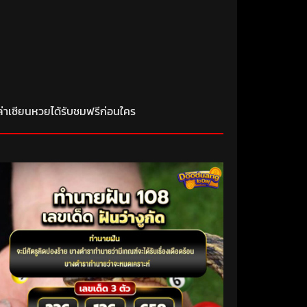
ล่าเซียนหวยได้รับชมฟรีก่อนใคร