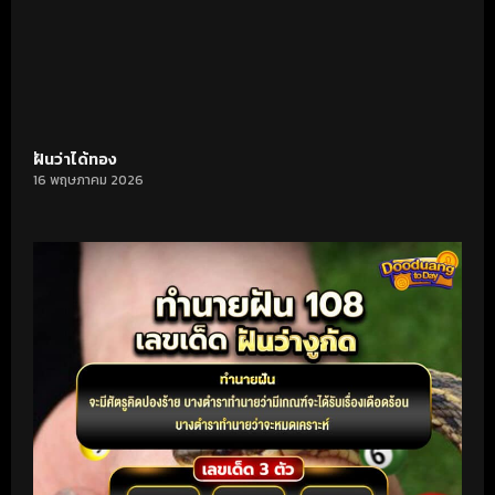
ฝันว่าได้ทอง
16 พฤษภาคม 2026