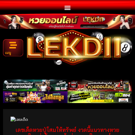
เมนู
เลขเด็ดหวยปู่โสมให้ทรัพย์ งวดนี้แนวทางหวย