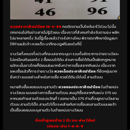
หวยประกาศิตนำโชค 16-5-66
กดติดตามเว็บไซต์เอาไว้ด่วน ไม่งั้น
ตกเทรนไม่ทันข่าวสารไม่รู้ด้วยนะ เรื่องราวที่สังคมกำลังจับตามอง พลิก
ไปมาหลายครั้ง วันนี้รู้เรื่องแล้วว่าจะไปทางไหน พิจารณาศึกษาข้อมูลมา
ให้ท่านแล้วจ้า หวยเด็ด นาทีทองดูฟรีเลขดังที่นี่
รางวัลทั้งหมดทั้งปวงที่กองสลากระบุมา รวมทั้งอัตราการจ่ายรางวัลจะ
ไม่เหมือนกันออกไป 2 ซื้อแบบใต้ดิน ส่วนการซื้อใต้ดินเป็นผิดกฎหมาย
แม้กระนั้นชาวไทยก็นิยมเล่นมากยิ่งกว่าการซื้อสลากกินแบ่ง เนื่องจาก
แพงซื้อแล้วก็การจ่ายรางวัล
หวยเด็ดประกาศิตนำโชค
ที่ยืดหยุ่นมาก
ยิ่งกว่า แบบอย่างสำหรับการซื้อ หวยใต้ดิน มีดังนี้ สามตัวบน
หมายถึงซื้อเลขแบบระบุสามตัว
หวยซองประกาศิตนำโชค
ในตำแหน่ง
รางวัลบน แบบอย่างการซื้อสามตัวบน สมมุติซื้อสลากกินแบ่ง 375 บน
หากเลขท้ายสามตัวของขวัญที่ 1 ออกมาเป็น 375 ท่านก็จะถูกรางวัลสาม
ตัวบน สามตัวโต๊ด สามตัวโต๊ดจะคล้ายกับการซื้อเลขสามตัวบนเลยจ้า
เป็นซื้อเลขแบบระบุสามตัว ในตำแหน่งรางวัลบน
จับเข้าคู่เลขท้าย 2 ตัว บน-ล่าง ได้แก่
เด่นบน-ล่าง 1-4-6-9