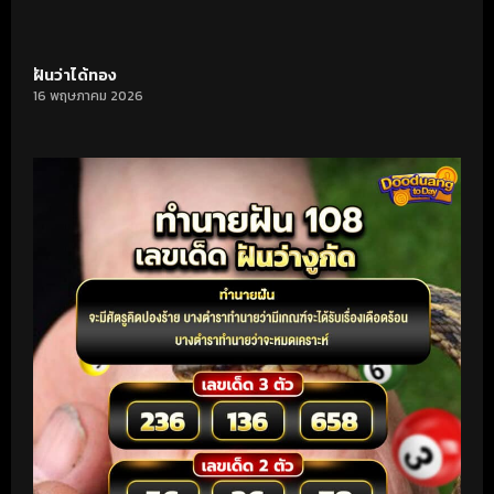
ฝันว่าได้ทอง
16 พฤษภาคม 2026