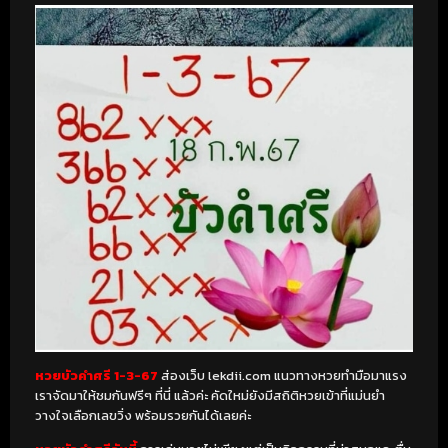
หวยบัวคำศรี 1-3-67
ส่องเว็บ lekdii.com แนวทางหวยทำมือมาแรง
เราจัดมาให้ชมกันฟรีๆ ที่นี่ แล้วค่ะ คัดใหม่ยังมีสถิติหวยเข้าที่แม่นยำ
วางใจเลือกเลขวิ่ง พร้อมรวยกันได้เลยค่ะ