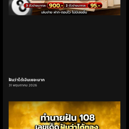
ฝันว่าได้เงินเยอะมาก
31 พฤษภาคม 2026