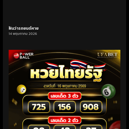
ฝันว่ารถยนต์หาย
14 พฤษภาคม 2026