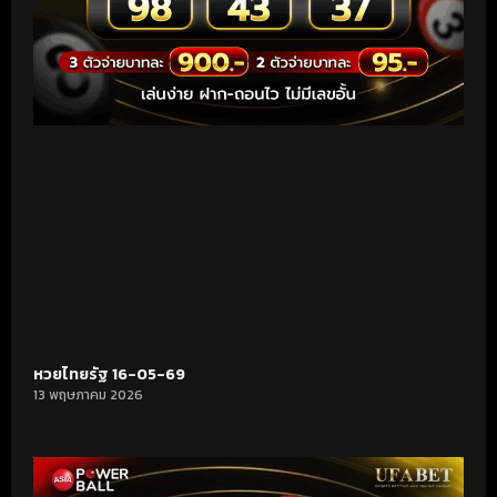
หวยไทยรัฐ 16-05-69
13 พฤษภาคม 2026