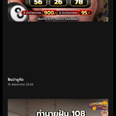
ฝันว่างูกัด
15 พฤษภาคม 2026