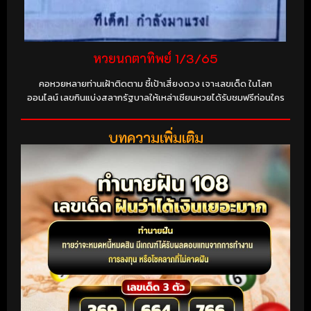
หวยนกตาทิพย์ 1/3/65
คอหวยหลายท่านเฝ้าติดตาม ชี้เป้าเสี่ยงดวง เจาะเลขเด็ด ในโลก
ออนไลน์ เลขกินแบ่งสลากรัฐบาลให้เหล่าเซียนหวยได้รับชมฟรีก่อนใคร
บทความเพิ่มเติม