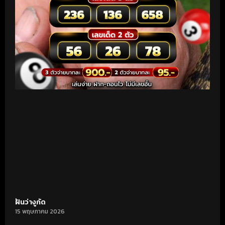
ฝันว่างูกัด
15 พฤษภาคม 2026