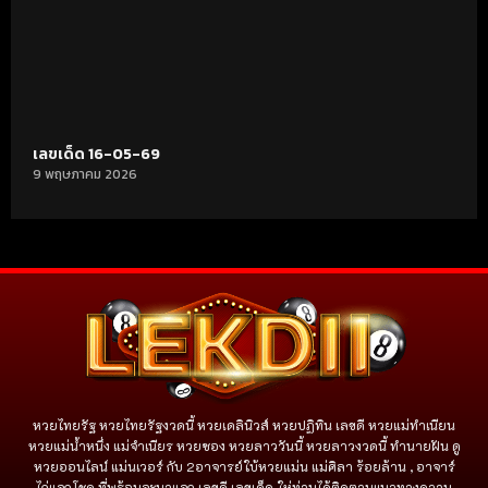
เลขเด็ด 16-05-69
9 พฤษภาคม 2026
หวยไทยรัฐ หวยไทยรัฐงวดนี้ หวยเดลินิวส์ หวยปฏิทิน เลขดี หวยแม่ทำเนียน
หวยแม่น้ำหนึ่ง แม่จําเนียร หวยซอง หวยลาววันนี้ หวยลาวงวดนี้ ทำนายฝัน ดู
หวยออนไลน์ แม่นเวอร์ กับ 2อาจารย์ใบ้หวยแม่น แม่ศิลา ร้อยล้าน , อาจาร์
ไก่แจกโชค ที่พร้อมจะมาแจก เลขดี เลขเด็ด ให่ท่านได้ติดตามแนวทางความ