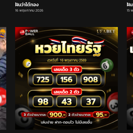
ฝันว่าได้ทอง
ฝัน
16 พฤษภาคม 2026
15 