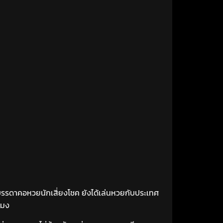
ล่าบรรดาคอหวยนักเสี่ยงโชค ยังได้เล่นหวยกับประเทศ
วโมง