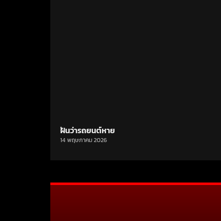
ฝันว่ารถยนต์หาย
14 พฤษภาคม 2026