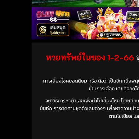
หวยทรัพย์ในซอง 1-2-66
การเสี่ยงโชคยอดนิยม หรือ
ถือว่าเป็นอีกหนึ่ง
เป็นการเลือก
เลข
ที่ออกโ
จะมีวิธีการหาตัวเลขเพื่อนำไปเสี่ยงโชค ไม่เหมือ
บันทึก
การติดตามชุดตัวเลขต่างๆ เพื่อหาความน่าจะเ
ตามโซเชียล แล