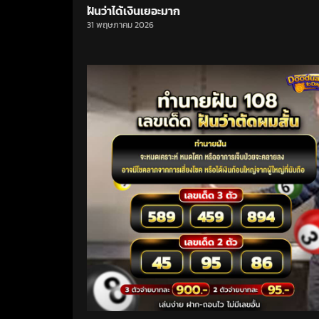
ฝันว่าได้เงินเยอะมาก
31 พฤษภาคม 2026