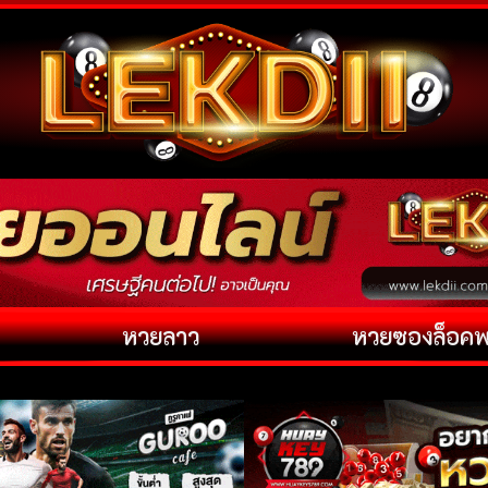
หวยลาว
หวยซองล็อค