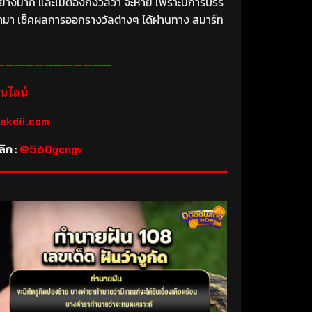
่างมาก และไม่ต้องกังวลว่า
จะหาย เพราะมีการบรร
ำมา
เช็คผลการออกรางวัลต่างๆ ได้ผ่านทาง สมาร์ท
————————————
นไลน์
lekdii.com
ิก :
@560gcngv