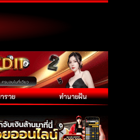
พารวย
ทำนายฝัน