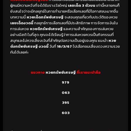
ผู้คนมีความหวังที่จะได้รับรางวัลใหญ่
เลขเด็ด 3 ตัวบน
เท่านี้หลายคนก็
ยังสนใจว่าจะมีกลยุทธ์ในการทำนายหรือเลือกเลขที่มีโอกาสชนะมากขึ้น
บทความนี้
หวยเด็ดทรัพย์เศรษฐี
จะสอนคุณเกี่ยวกับประวัติของหวย
เลขเด็ดงวดนี้
กลยุทธ์การเลือกเลขที่มีประสิทธิภาพ การจัดการเงินใน
การเล่นหวย
หวยดีทรัพย์เศรษฐี
และความสำคัญของการเล่นหวย
อย่างมีสติ ในที่สุด คุณจะได้เรียนรู้ว่าการเล่นหวยควรเป็นกิจกรรมที่
สนุกและไม่ควรเสี่ยงเงินที่สำคัญต่อความเป็นอยู่ของคุณ แนะนำ
หวย
ดังทรัพย์เศรษฐี งวดนี้
วันที่
16/3/67
ไปเลือกชมเสี่ยงดวงความรวย
กันได้เลยค่ะ
แนวทาง
หวยทรัพย์เศรษฐี
ที่เราแนะนำคือ
979
063
395
603