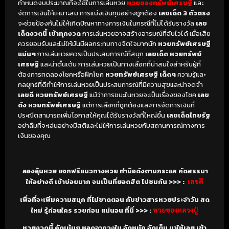
กำหนดงบประมาณที่จะใช้ในการเล่นหวย
หวยซองทรัพย์เศรษฐี
และ
จัดการเงินให้เหมาะสม การแบ่งเงินทุนอย่างถูกต้อง
เลขเด็ด 3 ตัวตรง
จะช่วยป้องกันไม่ให้เกิดปัญหาทางการเงินในกรณีที่ไม่ได้รับรางวัล
เลข
เด็ดงวดนี้ เข้าทุกงวด
การเล่นหวยอาจสร้างอารมณ์ที่ฉับไวได้ เมื่อเสีย
ควรยอมรับและไม่ให้มันมีผลกระทบทางจิตใจมากนัก
หวยทรัพย์เศรษฐี
แม่นๆ
การเล่นหวยควรเป็นประสบการณ์ที่สนุก
เลขเด็ด หวยทรัพย์
เศรษฐี
และน่าตื่นเต้น การเล่นหวยเป็นทางเลือกที่น่าสนใจสำหรับผู้ที่
ต้องการทดลองโชคหรือฝึกโชค
หวยทรัพย์เศรษฐี เด็ดๆ
ความรู้และ
กลยุทธ์ที่ดีทำให้การเล่นหวยเป็นประสบการณ์ที่มีความสุขและน่าจดจำ
เลขดี หวยทรัพย์เศรษฐี
แม้ว่าการชนะในหวยจะเป็นเรื่องของโชค
เลข
ดัง หวยทรัพย์เศรษฐี
แต่การเลือกที่ถูกต้องและการจัดการเงินที่
ประณีตสามารถเพิ่มโอกาสให้คุณได้รับรางวัลที่ใหญ่ขึ้น
เลขเด็ดไทยรัฐ
อย่าลืมที่จะเล่นอย่างมีสติและไม่ให้การเล่นหวยกับสถานการณ์ทางการ
เงินของคุณ
ลองลุ้นหวย แจกฟรีแนวทางหวย ทำมือดังตามกระแส คัดสรรมา
ให้อย่างดี เข้าบ่อยมาก จนเป็นที่ยอดฮิต ไปชมกัน >>> :
เลขดี
เพื่อที่จะเพิ่มความสนุก ที่ไม่ขาดตอน กับข่าวสารหวยประจำวัน สด
ใหม่ รู้ก่อนใคร รวยก่อน แน่นอน ที่นี่ >>> :
หวยซองหลวงปู่
หวยงวดนี้ คัดเน้นๆ หลุดจากวงใน จัดหนัก จัดเต็ม มาให้เลย เข้า