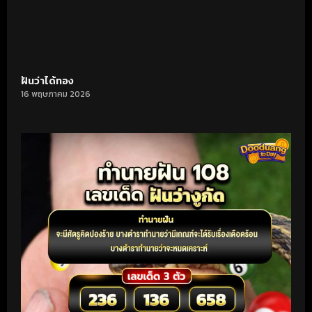
ฝันว่าได้ทอง
16 พฤษภาคม 2026