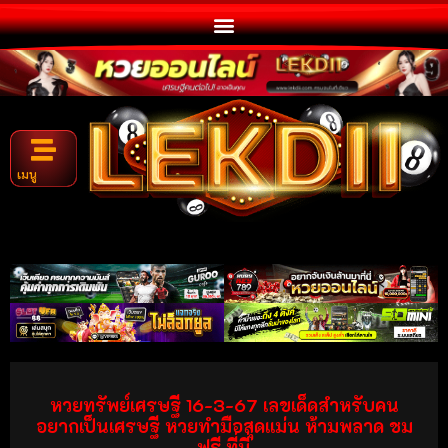
เมนู
หวยทรัพย์เศรษฐี 16-3-67 เลขเด็ดสำหรับคน
อยากเป็นเศรษฐี หวยทำมือสุดแม่น ห้ามพลาด ชม
ฟรี ที่นี่