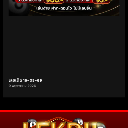
เลขเด็ด 16-05-69
9 พฤษภาคม 2026