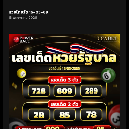
หวยไทยรัฐ 16-05-69
13 พฤษภาคม 2026