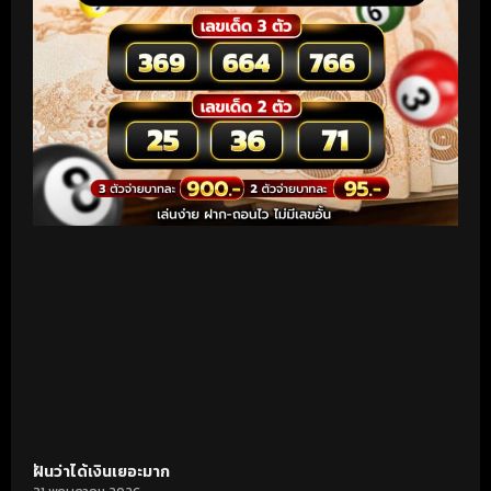
ฝันว่าได้เงินเยอะมาก