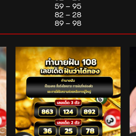
59 – 95
82 – 28
89 – 98