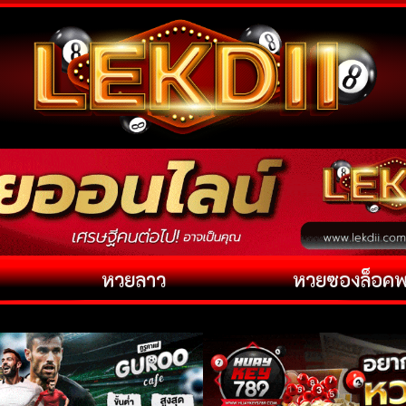
หวยลาว
หวยซองล็อค