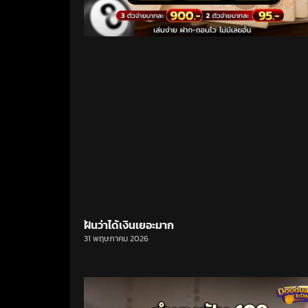
ฝันว่าได้เงินเยอะมาก
31 พฤษภาคม 2026