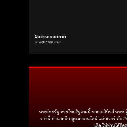
ฝันว่ารถยนต์หาย
14 พฤษภาคม 2026
หวยไทยรัฐ หวยไทยรัฐงวดนี้ หวยเดลินิวส์ หวยปฏ
งวดนี้ ทำนายฝัน ดูหวยออนไลน์ แม่นเวอร์ กับ 2
เด็ด ให่ท่านได้ต