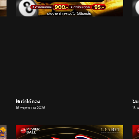
ฝันว่าได้ทอง
ฝัน
16 พฤษภาคม 2026
15 