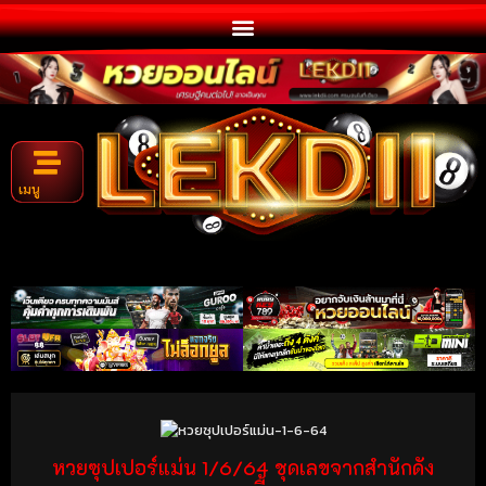
เมนู
หวยซุปเปอร์แม่น 1/6/64 ชุดเลขจากสำนักดัง