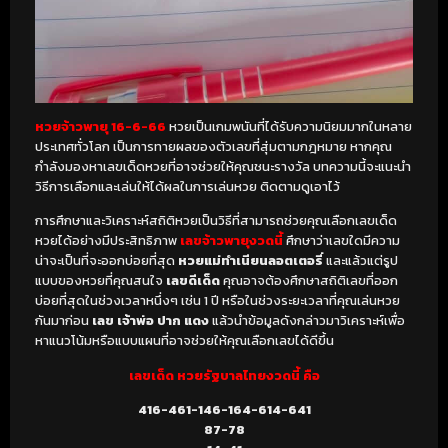
หวยจ้าวพายุ 16-6-66
หวยเป็นเกมพนันที่ได้รับความนิยมมากในหลาย
ประเทศทั่วโลก เป็นการทายผลของตัวเลขที่สุ่มตามกฎหมาย หากคุณ
กำลังมองหาเลขเด็ดหวยที่อาจช่วยให้คุณชนะรางวัล บทความนี้จะแนะนำ
วิธีการเลือกและเล่นให้ได้ผลในการเล่นหวย ติดตามดูเอาไว้
การศึกษาและวิเคราะห์สถิติหวยเป็นวิธีที่สามารถช่วยคุณเลือกเลขเด็ด
หวยได้อย่างมีประสิทธิภาพ
เลขจ้าวพายุงวดนี้
ศึกษาว่าเลขใดมีความ
น่าจะเป็นที่จะออกบ่อยที่สุด
หวยแม่ทําเนียนลอตเตอรี่
และแล้วแต่รูป
แบบของหวยที่คุณสนใจ
เลขดีเด็ด
คุณอาจต้องศึกษาสถิติเลขที่ออก
บ่อยที่สุดในช่วงเวลาหนึ่งๆ เช่น 1 ปี หรือในช่วงระยะเวลาที่คุณเล่นหวย
กันมาก่อน
เลข เจ้าพ่อ ปาก แดง
แล้วนำข้อมูลดังกล่าวมาวิเคราะห์เพื่อ
หาแนวโน้มหรือแบบแผนที่อาจช่วยให้คุณเลือกเลขได้ดีขึ้น
เลขเด็ด หวยรัฐบาลไทยงวดนี้ คือ
416-461-146-164-614-641
87-78