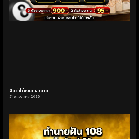
ฝันว่าได้เงินเยอะมาก
31 พฤษภาคม 2026