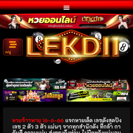
เมนู
หวยจ้าวพายุ 16-6-66
แจกหวยเด็ด เลขดังสุดปัง
เลข 2 ตัว 3 ตัว แม่นๆ จากทุกสำนักดัง ที่กล้า กา
รันตี ความแม่น ส่งตรงถึงท่าน ไม่ผิดหวังแน่นอน