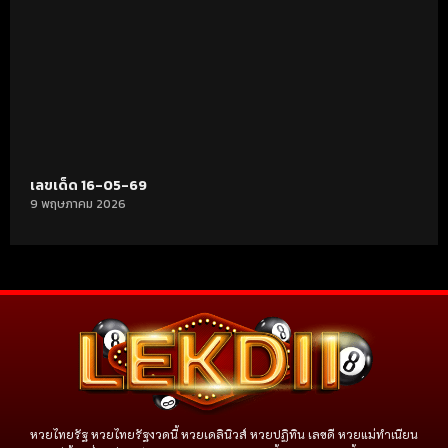
เลขเด็ด 16-05-69
9 พฤษภาคม 2026
หวยไทยรัฐ หวยไทยรัฐงวดนี้ หวยเดลินิวส์ หวยปฏิทิน เลขดี หวยแม่ทำเนียน