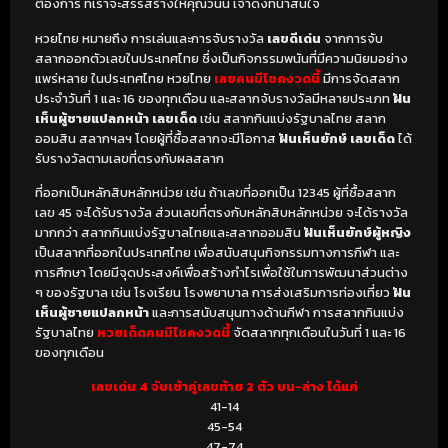
ต้องการ ที่เราจะสรรสร้างให้คุณวันนี้ เจ้าดังที่น่าสนใจ
หวยไทย หมายถึง การเล่นและการจับรางวัล
เลขดีเด่น
จากการจับ
สลากออกตัวเลขในประเทศไทย ซึ่งเป็นกิจกรรมพนันที่มีความนิยมอย่าง
แพร่หลาย ในประเทศไทย หวยไทย
เลข
คนมีโชคงวดนี้
มีการจัดสลาก
ประจำวันที่ 1 และ 16 ของทุกเดือน และสลากจับรางวัลมีหลายประเภท
ฝัน
เห็นผู้ชายแปลกหน้า เลขเด็ด
เช่น สลากกินแบ่งรัฐบาลไทย สลาก
ออมสิน สลากฯลฯ โดยผู้ที่ซื้อสลากจะมีโอกาส
ฝันเห็นยักษ์ เลขเด็ด
ได้
รับรางวัลตามเลขที่ตรงกับผลสลาก
ที่ออกเป็นหลักสิบหลักหน่วย เช่น ถ้าเลขที่ออกเป็น 12345 ผู้ที่ซื้อสลาก
เลข 45 จะได้รับรางวัล ส่วนเลขที่ตรงกับหลักสิบหลักหน่วย จะได้รางวัล
มากกว่า สลากกินแบ่งรัฐบาลไทยและสลากออมสิน
ฝันเห็นยักษ์ผู้หญิง
เป็นสลากที่ออกในประเทศไทย เพื่อสนับสนุนกิจกรรมทางการกีฬา และ
การศึกษา โดยมีจุดประสงค์เพื่อสร้างกำไรเพื่อใช้ในการพัฒนาส่วนต่าง
ๆ ของรัฐบาล เช่น โรงเรียน โรงพยาบาล การส่งเสริมการท่องเที่ยว
ฝัน
เห็นผู้ชายแปลกหน้า
และการสนับสนุนทางด้านกีฬา การสลากกินแบ่ง
รัฐบาลไทย
หวยเด็ด
คนมีโชคงวดนี้
จัดสลากทุกเดือนในวันที่ 1 และ 16
ของทุกเดือน
เลขเด่น 4 จับเข้าคู่เลขท้าย 2 ตัว บน-ล่าง ได้แก่
41-14
45-54
47-74