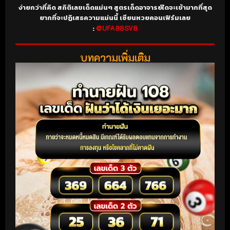
ง่ายกว่าที่คิด สถิติเลขเด็ดแม่นๆ สูตรเด็ดอาจารย์ใดจะเข้ามากที่สุด
ยากที่จะปฏิเสธความแม่นนี้ เซียนหวยคอนเฟิร์มเลย
:
@UFA88SV8
บทความเพิ่มเติม