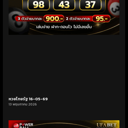
หวยไทยรัฐ 16-05-69
13 พฤษภาคม 2026