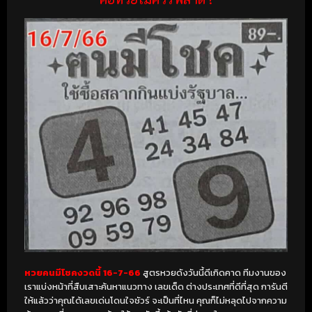
หวยคนมีโชคงวดนี้ 16-7-66
สูตรหวยดังวันนี้ดีเกิดคาด ทีมงานของ
เราแบ่งหน้าที่สืบเสาะค้นหาแนวทาง เลขเด็ด ต่างประเทศที่ดีที่สุด การันตี
ให้แล้วว่าคุณได้เลขเด่นโดนใจชัวร์ จะเป็นที่ไหน คุณก็ไม่หลุดไปจากความ