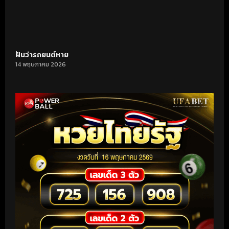
ฝันว่ารถยนต์หาย
14 พฤษภาคม 2026