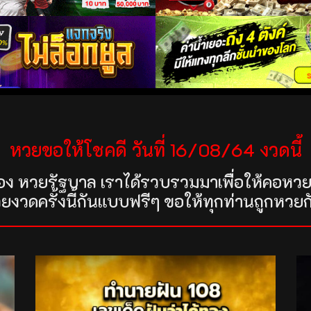
หวยขอให้โชคดี วันที่ 16/08/64 งวดนี้
อง หวยรัฐบาล เราได้รวบรวมมาเพื่อให้คอห
ยงวดครั้งนี้กันแบบฟรีๆ ขอให้ทุกท่านถูกหวย