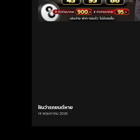
ฝันว่ารถยนต์หาย
14 พฤษภาคม 2026