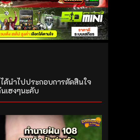
วยได้นำไปประกอบการตัดสินใจ
กันเฮงๆนะคับ