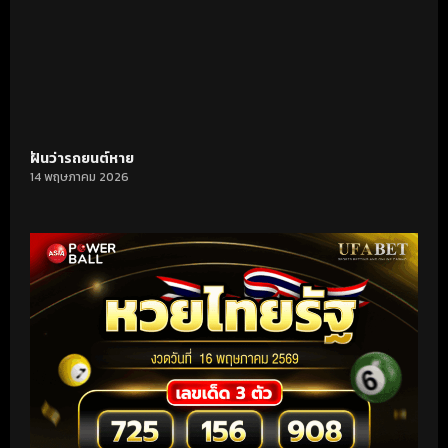
ฝันว่ารถยนต์หาย
14 พฤษภาคม 2026