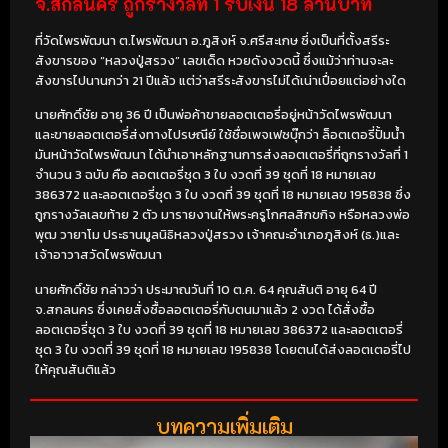
จ.สกลนคร ถูกรางวัลที่ 1 รับเงิน 18 ล้านบาท
ที่วัดไพรพัฒนา ต.ไพรพัฒนา อ.ภูสิงห์ จ.ศรีสะเกษ ซึ่งเป็นที่ตั้งสรีระ
สังขารของ “หลวงปู่สรวง” เลขเด็ด หวยดังงวดนี้ ซึ่งแม้ว่าท่านจะละ
สังขารไปนานกว่า 21 ปีแล้ว แต่ว่าสรีระสังขารไม่ได้เน่าเปื่อยแต่อย่างใด
นายศักดิ์ชัย อายุ 36 ปี เป็นพ่อค้าขายลอตเตอรี่อยู่หน้าวัดไพรพัฒนา
และขายลอตเตอรี่ส่งทางไปรษณีย์ ใช้ชื่อเพจเฟซบุ๊กว่า ล็อตเตอรี่ปั้มน้ำ
มันหน้าวัดไพรพัฒนา ได้นำเอาหลักฐานการส่งลอตเตอรี่ที่ถูกรางวัลที่ 1
จำนวน 3 ฉบับ คือ ลอตเตอรี่ชุด 3 ใบ งวดที่ 39 ชุดที่ 18 หมายเลข
386372 และลอตเตอรี่ชุด 3 ใบ งวดที่ 39 ชุดที่ 18 หมายเลข 195838 ซึ่ง
ถูกรางวัลเลขท้าย 2 ตัว มารายงานให้พระครูโกศลสิกขกิจ หรือหลวงพ่อ
พุฒ วายาโม ประธานมูลนิธิหลวงปู่สรวง เจ้าคณะอำเภอภูสิงห์ (ธ.)และ
เจ้าอาวาสวัดไพรพัฒนา
นายศักดิ์ชัย กล่าวว่า ประมาณวันที่ 10 ต.ค. 64 คุณสันติ อายุ 64 ปี
จ.สกลนคร ซึ่งเคยสั่งซื้อลอตเตอรี่กับตนมาแล้ว 2 งวด ได้สั่งซื้อ
ลอตเตอรี่ชุด 3 ใบ งวดที่ 39 ชุดที่ 18 หมายเลข 386372 และลอตเตอรี่
ชุด 3 ใบ งวดที่ 39 ชุดที่ 18 หมายเลข 195838 โดยตนได้ส่งลอตเตอรี่ไป
ให้คุณสันติแล้ว
บทความเพิ่มเติม