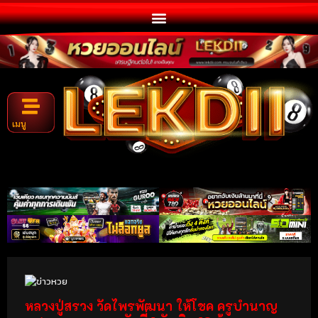
เมนู
หลวงปู่สรวง วัดไพรพัฒนา ให้โชค ครูบำนาญ