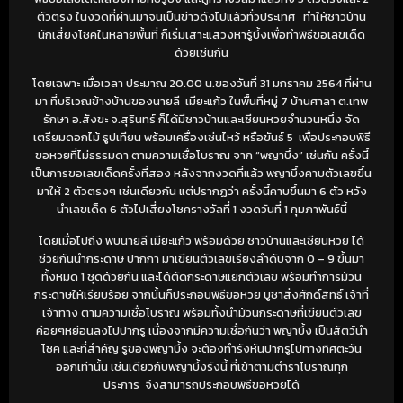
ตัวตรง ในงวดที่ผ่านมาจนเป็นข่าวดังไปแล้วทั่วประเทศ ทำให้ชาวบ้าน
นักเสี่ยงโชคในหลายพื้นที่ ก็เริ่มเสาะแสวงหารู้บึ้งเพื่อทำพิธีขอเลขเด็ด
ด้วยเช่นกัน
โดยเฉพาะ เมื่อเวลา ประมาณ 20.00 น.ของวันที่ 31 มกราคม 2564 ที่ผ่าน
มา ที่บริเวณข้างบ้านของนายลี เมียะแก้ว ในพื้นที่หมู่ 7 บ้านศาลา ต.เทพ
รักษา อ.สังขะ จ.สุรินทร์ ก็ได้มีชาวบ้านและเซียนหวยจำนวนหนึ่ง จัด
เตรียมดอกไม้ ธูปเทียน พร้อมเครื่องเซ่นไหว้ หรือขันธ์ 5 เพื่อประกอบพิธี
ขอหวยที่ไม่ธรรมดา ตามความเชื่อโบราณ จาก “พญาบึ้ง” เช่นกัน ครั้งนี้
เป็นการขอเลขเด็ดครั้งที่สอง หลังจากงวดที่แล้ว พญาบึ้งคาบตัวเลขขึ้น
มาให้ 2 ตัวตรงๆ เช่นเดียวกัน แต่ปรากฏว่า ครั้งนี้คาบขึ้นมา 6 ตัว หวัง
นำเลขเด็ด 6 ตัวไปเสี่ยงโชครางวัลที่ 1 งวดวันที่ 1 กุมภาพันธ์นี้
โดยเมื่อไปถึง พบนายลี เมียะแก้ว พร้อมด้วย ชาวบ้านและเซียนหวย ได้
ช่วยกันนำกระดาษ ปากกา มาเขียนตัวเลขเรียงลำดับจาก 0 – 9 ขึ้นมา
ทั้งหมด 1 ชุดด้วยกัน และได้ตัดกระดาษแยกตัวเลข พร้อมทำการม้วน
กระดาษให้เรียบร้อย จากนั้นก็ประกอบพิธีขอหวย บูชาสิ่งศักดิ์สิทธิ์ เจ้าที่
เจ้าทาง ตามความเชื่อโบราณ พร้อมทั้งนำม้วนกระดาษที่เขียนตัวเลข
ค่อยๆหย่อนลงไปปากรู เนื่องจากมีความเชื่อกันว่า พญาบึ้ง เป็นสัตว์นำ
โชค และที่สำคัญ รูของพญาบึ้ง จะต้องทำรังหันปากรูไปทางทิศตะวัน
ออกเท่านั้น เช่นเดียวกับพญาบึ้งรังนี้ ที่เข้าตามตำราโบราณทุก
ประการ จึงสามารถประกอบพิธีขอหวยได้