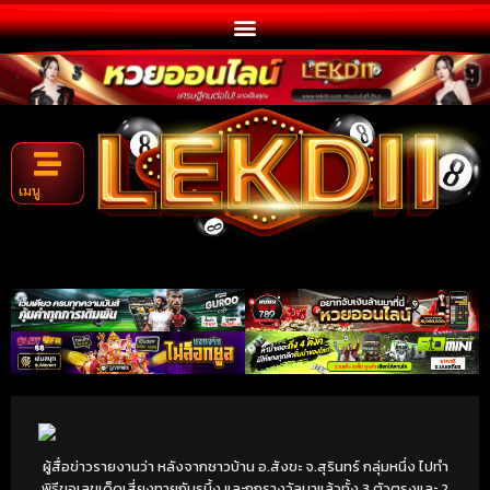
เมนู
ผู้สื่อข่าวรายงานว่า หลังจากชาวบ้าน อ.สังขะ จ.สุรินทร์ กลุ่มหนึ่ง ไปทำ
พิธีขอเลขเด็ดเสี่ยงทายกับรูบึ้ง และถูกรางวัลมาแล้วทั้ง 3 ตัวตรงและ 2