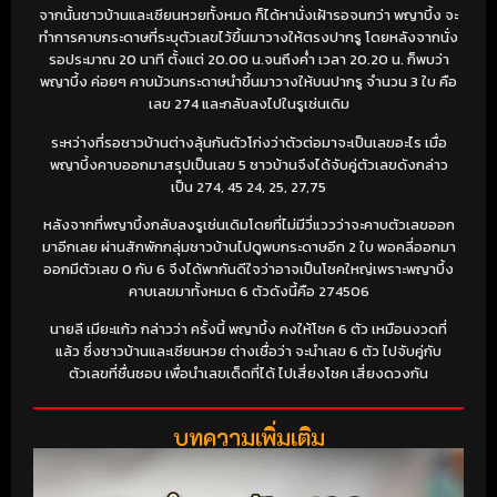
จากนั้นชาวบ้านและเซียนหวยทั้งหมด ก็ได้หานั่งเฝ้ารอจนกว่า พญาบึ้ง จะ
ทำการคาบกระดาษที่ระบุตัวเลขไว้ขึ้นมาวางให้ตรงปากรู โดยหลังจากนั่ง
รอประมาณ 20 นาที ตั้งแต่ 20.00 น.จนถึงค่ำ เวลา 20.20 น. ก็พบว่า
พญาบึ้ง ค่อยๆ คาบม้วนกระดาษนำขึ้นมาวางให้บนปากรู จำนวน 3 ใบ คือ
เลข 274 และกลับลงไปในรูเช่นเดิม
ระหว่างที่รอชาวบ้านต่างลุ้นกันตัวโก่งว่าตัวต่อมาจะเป็นเลขอะไร เมื่อ
พญาบึ้งคาบออกมาสรุปเป็นเลข 5 ชาวบ้านจึงได้จับคู่ตัวเลขดังกล่าว
เป็น 274, 45 24, 25, 27,75
หลังจากที่พญาบึ้งกลับลงรูเช่นเดิมโดยที่ไม่มีวี่แววว่าจะคาบตัวเลขออก
มาอีกเลย ผ่านสักพักกลุ่มชาวบ้านไปดูพบกระดาษอีก 2 ใบ พอคลี่ออกมา
ออกมีตัวเลข 0 กับ 6 จึงได้พากันดีใจว่าอาจเป็นโชคใหญ่เพราะพญาบึ้ง
คาบเลขมาทั้งหมด 6 ตัวดังนี้คือ 274506
นายลี เมียะแก้ว กล่าวว่า ครั้งนี้ พญาบึ้ง คงให้โชค 6 ตัว เหมือนงวดที่
แล้ว ซึ่งชาวบ้านและเซียนหวย ต่างเชื่อว่า จะนำเลข 6 ตัว ไปจับคู่กับ
ตัวเลขที่ชื่นชอบ เพื่อนำเลขเด็ดที่ได้ ไปเสี่ยงโชค เสี่ยงดวงกัน
บทความเพิ่มเติม