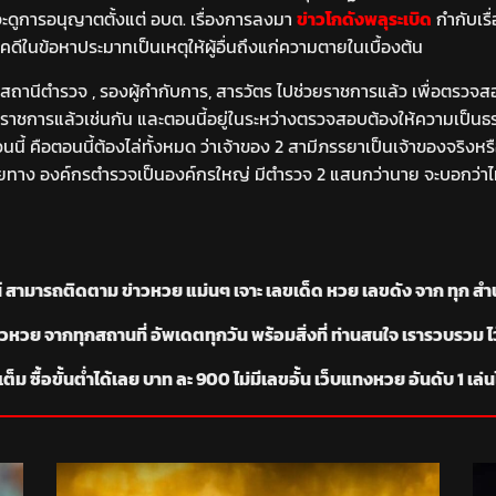
งจะดูการอนุญาตตั้งแต่ อบต. เรื่องการลงมา
ข่าวโกดังพลุระเบิด
กำกับเรื
นคดีในข้อหาประมาทเป็นเหตุให้ผู้อื่นถึงแก่ความตายในเบื้องต้น
รสถานีตำรวจ , รองผู้กำกับการ, สารวัตร ไปช่วยราชการแล้ว เพื่อตรวจ
ช่วยราชการแล้วเช่นกัน และตอนนี้อยู่ในระหว่างตรวจสอบต้องให้ความเป็นธ
ส่วนนี้ คือตอนนี้ต้องไล่ทั้งหมด ว่าเจ้าของ 2 สามีภรรยาเป็นเจ้าของจริงหร
ยทาง องค์กรตำรวจเป็นองค์กรใหญ่ มีตำรวจ 2 แสนกว่านาย จะบอกว่าไม่มีส่
ามารถติดตาม ข่าวหวย แม่นๆ เจาะ เลขเด็ด หวย เลขดัง จาก ทุก สำนัก เข
ย จากทุกสถานที่ อัพเดตทุกวัน พร้อมสิ่งที่ ท่านสนใจ เรารวบรวม ไว้แล้
็ม ซื้อขั้นต่ำได้เลย บาท ละ 900 ไม่มีเลขอั้น เว็บแทงหวย อันดับ 1 เล่น