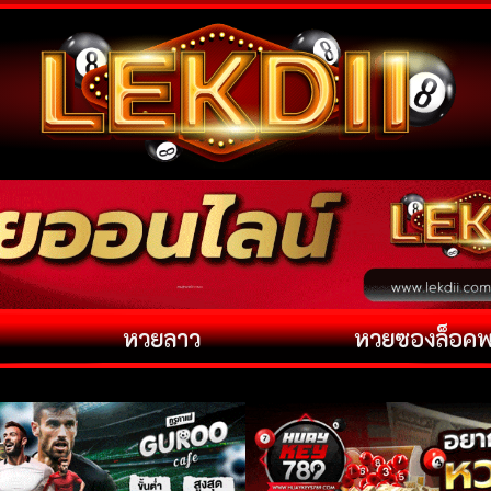
หวยลาว
หวยซองล็อค