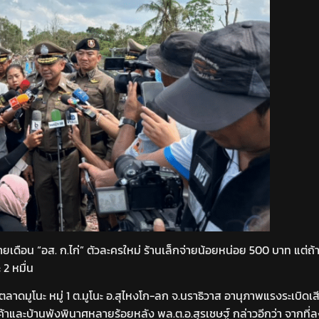
เดือน “อส. ก.ไก่” ตัวละครใหม่ ร้านเล็กจ่ายน้อยหน่อย 500 บาท แต่ถ้า
 2 หมื่น
าดมูโนะ หมู่ 1 ต.มูโนะ อ.สุไหงโก-ลก จ.นราธิวาส อานุภาพแรงระเบิดเสียงดั
านค้าและบ้านพังพินาศหลายร้อยหลัง พล.ต.อ.สุรเชษฐ์ กล่าวอีกว่า จากที่