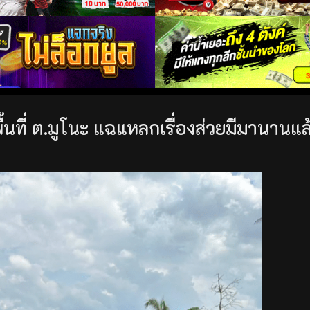
้นที่ ต.มูโนะ แฉแหลกเรื่องส่วยมีมานานแล้