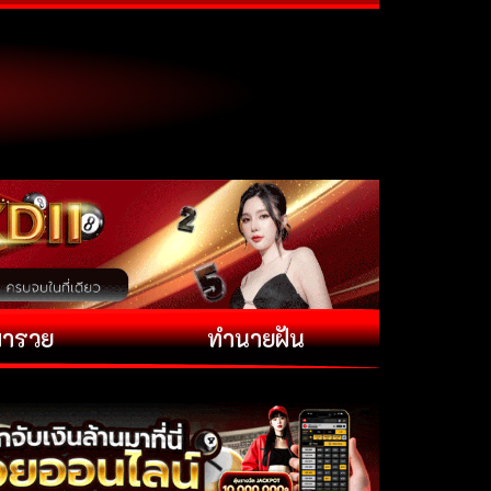
พารวย
ทำนายฝัน