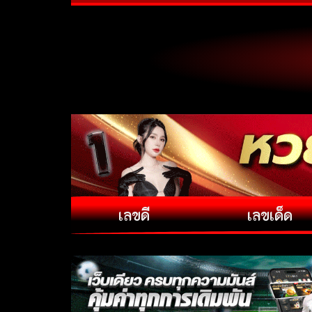
เลขดี
เลขเด็ด