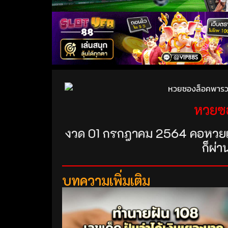
หวยซอ
งวด 01 กรกฎาคม 2564 คอหวยเชิ
ก็ผ่
บทความเพิ่มเติม