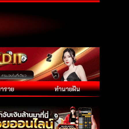
พารวย
ทำนายฝัน