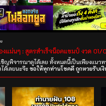
งแม่นๆ : สูตรสำเร็จน็อคแชมป์ งวด 01
ญพิจารณาดูได้เลย ทั้งหมดนี้เป็นเพียงแนวทา
านได้เลยนะจ๊ะ
ขอให้ทุกท่านโชคดี ถูกหวยรับเงิ