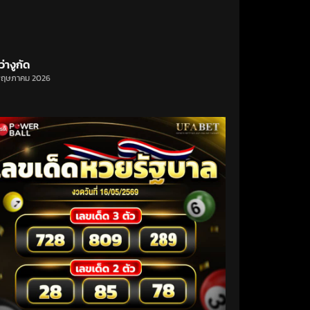
ว่างูกัด
พฤษภาคม 2026