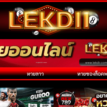
หวยลาว
หวยซองล็อค