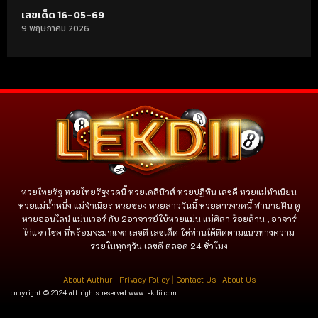
เลขเด็ด 16-05-69
9 พฤษภาคม 2026
หวยไทยรัฐ หวยไทยรัฐงวดนี้ หวยเดลินิวส์ หวยปฏิทิน เลขดี หวยแม่ทำเนียน
หวยแม่น้ำหนึ่ง แม่จําเนียร หวยซอง หวยลาววันนี้ หวยลาวงวดนี้ ทำนายฝัน ดู
หวยออนไลน์ แม่นเวอร์ กับ 2อาจารย์ใบ้หวยแม่น แม่ศิลา ร้อยล้าน , อาจาร์
ไก่แจกโชค ที่พร้อมจะมาแจก เลขดี เลขเด็ด ให่ท่านได้ติดตามแนวทางความ
รวยในทุกๆวัน เลขดี ตลอด 24 ชั่วโมง
About Authur
|
Privacy Policy
|
Contact Us
|
About Us
copyright © 2024 all rights reserved
www.lekdii.com