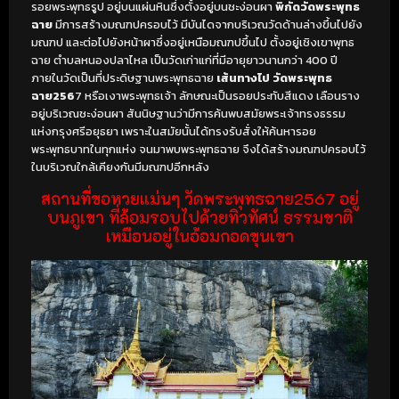
รอยพระพุทธรูป อยู่บนแผ่นหินซึ่งตั้งอยู่บนชะง่อนผา
พิกัดวัดพระพุทธ
ฉาย
มีการสร้างมณฑปครอบไว้ มีบันไดจากบริเวณวัดด้านล่างขึ้นไปยัง
มณฑป และต่อไปยังหน้าผาซึ่งอยู่เหนือมณฑปขึ้นไป ตั้งอยู่เชิงเขาพุทธ
ฉาย ตำบลหนองปลาไหล เป็นวัดเก่าแก่ที่มีอายุยาวนานกว่า 400 ปี
ภายในวัดเป็นที่ประดิษฐานพระพุทธฉาย
เส้นทางไป วัดพระพุทธ
ฉาย256
7 หรือเงาพระพุทธเจ้า ลักษณะเป็นรอยประทับสีแดง เลือนราง
อยู่บริเวณชะง่อนผา สันนิษฐานว่ามีการค้นพบสมัยพระเจ้าทรงธรรม
แห่งกรุงศรีอยุธยา เพราะในสมัยนั้นได้ทรงรับสั่งให้ค้นหารอย
พระพุทธบาทในทุกแห่ง จนมาพบพระพุทธฉาย จึงได้สร้างมณฑปครอบไว้
ในบริเวณใกล้เคียงกันมีมณฑปอีกหลัง
สถานที่ขอหวยแม่นๆ วัดพระพุทธฉาย2567 อยู่
บนภูเขา ที่ล้อมรอบไปด้วยทิวทัศน์ ธรรมชาติ
เหมือนอยู่ในอ้อมกอดขุนเขา