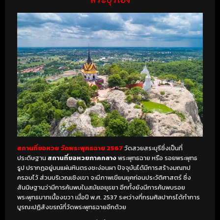
สถานที่ขอหวย วัดพระพุทธฉาย 2567
วัดสวยสระบุรีซึ่งเป็นที่
ประดิษฐาน
สถานที่ขอหวยภาคกลาง
พระพุทธฉาย หรือ รอยพระพุทธ
รูป ปรากฏอยู่บนแผ่นหินตรงชะง่อนผา ปัจจุบันได้มีการสร้างมณฑป
ครอบไว้ ส่วนบริเวณเชิงเขา จะมีภาพเขียนยุคก่อนประวัติศาสตร์ ซึ่ง
สันนิษฐานว่ามีการค้นพบในสมัยอยุธยา อีกทั้งยังมีการค้นพบรอย
พระพุทธบาทเบื้องขวา เมื่อปี พ.ศ. 2537 ระหว่างที่กรมศิลปากรได้ทำการ
บูรณะปฏิสังขรณ์ที่วัดพระพุทธฉายอีกด้วย