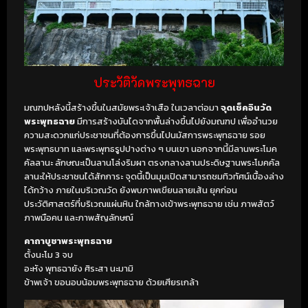
ประวัติ
วัดพระพุทธฉาย
มณฑปหลังนี้สร้างขึ้นในสมัยพระเจ้าเสือ ในเวลาต่อมา
จุดเช็คอินวัด
พระพุทธฉาย
มีการสร้างบันไดจากพื้นล่างขึ้นไปยังมณฑป เพื่ออำนวย
ความสะดวกแก่ประชาชนที่ต้องการขึ้นไปนมัสการพระพุทธฉาย รอย
พระพุทธบาท และพระพุทธรูปปางต่าง ๆ บนเขา นอกจากนี้มีลานพระโมค
คัลลานะ ลักษณะเป็นลานโล่งริมผา ตรงกลางลานประดิษฐานพระโมคคัล
ลานะให้ประชาชนได้สักการะ จุดนี้เป็นมุมเปิดสามารถชมทิวทัศน์เบื้องล่าง
ได้กว้าง ภายในบริเวณวัด ยังพบภาพเขียนลายเส้น ยุคก่อน
ประวัติศาสตร์ที่บริเวณแผ่นหิน ใกล้ทางเข้าพระพุทธฉาย เช่น ภาพสัตว์
ภาพมือคน และภาพสัญลักษณ์
คาถาบูชาพระพุทธฉาย
ตั้งนะโม 3 จบ
อะหัง พุทธฉายัง ศิระสา นะมามิ
ข้าพเจ้า ขอนอบน้อมพระพุทธฉาย ด้วยเศียรเกล้า