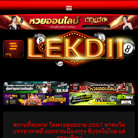
เมนู
สถานที่ขอหวย วัดพระพุทธฉาย 2567 พาชมวัด
บรรยากาศดี ออกจากเมืองกรุง ขับรถไม่ไกล แค่
สระบุรีเอง