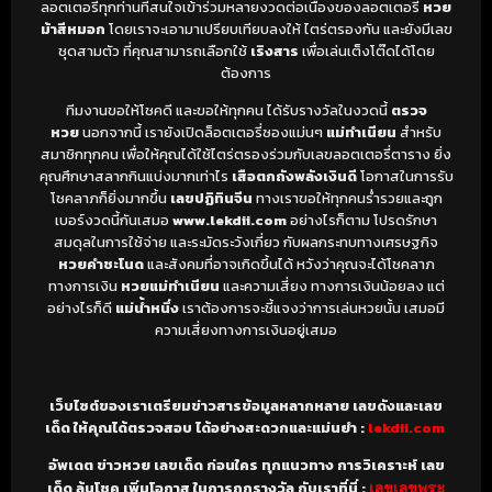
ลอตเตอรี่ทุกท่านที่สนใจเข้าร่วมหลายงวดต่อเนื่องของลอตเตอรี่
หวย
ม้าสีหมอก
โดยเราจะเอามาเปรียบเทียบลงให้ ไตร่ตรองกัน และยังมีเลข
ชุดสามตัว ที่คุณสามารถเลือกใช้
เริงสาร
เพื่อเล่นเต็งโต๊ดได้โดย
ต้องการ
ทีมงานขอให้โชคดี และขอให้ทุกคน ได้รับรางวัลในงวดนี้
ตรวจ
หวย
นอกจากนี้ เรายังเปิดล็อตเตอรี่ซองแม่นๆ
แม่ทําเนียน
สำหรับ
สมาชิกทุกคน เพื่อให้คุณได้ใช้ไตร่ตรองร่วมกับเลขลอตเตอรี่ตาราง ยิ่ง
คุณศึกษาสลากกินแบ่งมากเท่าไร
เสือตกถังพลังเงินดี
โอกาสในการรับ
โชคลาภก็ยิ่งมากขึ้น
เลขปฏิทินจีน
ทางเราขอให้ทุกคนร่ำรวยและถูก
เบอร์งวดนี้กันเสมอ
www.lekdii.com
อย่างไรก็ตาม โปรดรักษา
สมดุลในการใช้จ่าย และระมัดระวังเกี่ยว กับผลกระทบทางเศรษฐกิจ
หวยคําชะโนด
และสังคมที่อาจเกิดขึ้นได้ หวังว่าคุณจะได้โชคลาภ
ทางการเงิน
หวยแม่ทำเนียน
และความเสี่ยง ทางการเงินน้อยลง แต่
อย่างไรก็ดี
แม่น้ำหนึ่ง
เราต้องการจะชี้แจงว่าการเล่นหวยนั้น เสมอมี
ความเสี่ยงทางการเงินอยู่เสมอ
เว็บไซต์ของเราเตรียมข่าวสารข้อมูลหลากหลาย เลขดังและเลข
เด็ด ให้คุณได้ตรวจสอบ ได้อย่างสะดวกและแม่นยำ :
lekdii.com
อัพเดต ข่าวหวย เลขเด็ด ก่อนใคร ทุกแนวทาง การวิเคราะห์ เลข
เด็ด ลุ้นโชค เพิ่มโอกาส ในการถูกรางวัล กับเราที่นี่ :
เลขเลขพระ