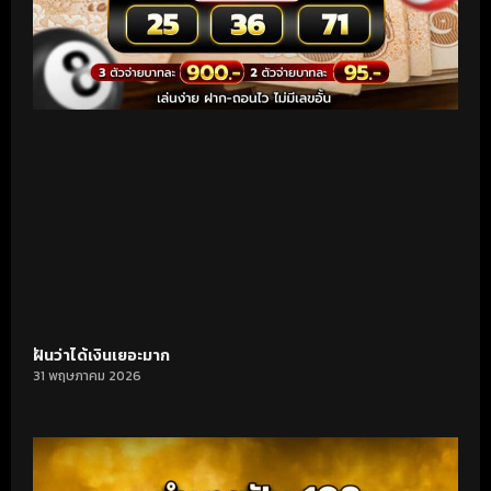
ฝันว่าได้เงินเยอะมาก
31 พฤษภาคม 2026