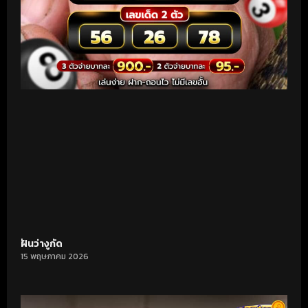
ฝันว่างูกัด
15 พฤษภาคม 2026