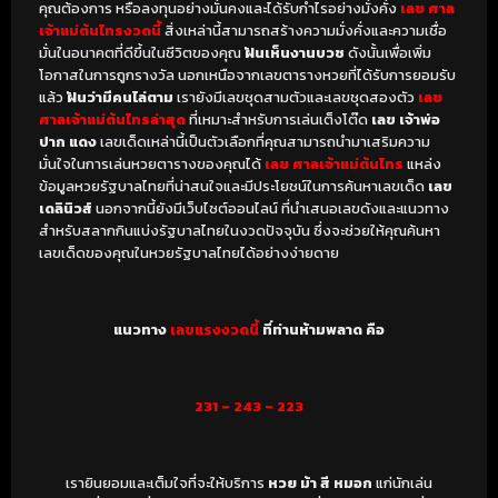
คุณต้องการ หรือลงทุนอย่างมั่นคงและได้รับกำไรอย่างมั่งคั่ง
เลข ศาล
เจ้าแม่ต้นไทรงวดนี้
สิ่งเหล่านี้สามารถสร้างความมั่งคั่งและความเชื่อ
มั่นในอนาคตที่ดีขึ้นในชีวิตของคุณ
ฝันเห็นงานบวช
ดังนั้นเพื่อเพิ่ม
โอกาสในการถูกรางวัล นอกเหนือจากเลขตารางหวยที่ได้รับการยอมรับ
แล้ว
ฝันว่ามีคนไล่ตาม
เรายังมีเลขชุดสามตัวและเลขชุดสองตัว
เลข
ศาลเจ้าแม่ต้นไทรล่าสุด
ที่เหมาะสำหรับการเล่นเต็งโต๊ด
เลข เจ้าพ่อ
ปาก แดง
เลขเด็ดเหล่านี้เป็นตัวเลือกที่คุณสามารถนำมาเสริมความ
มั่นใจในการเล่นหวยตารางของคุณได้
เลข ศาลเจ้าแม่ต้นไทร
แหล่ง
ข้อมูลหวยรัฐบาลไทยที่น่าสนใจและมีประโยชน์ในการค้นหาเลขเด็ด
เลข
เดลินิวส์
นอกจากนี้ยังมีเว็บไซต์ออนไลน์ ที่นำเสนอเลขดังและแนวทาง
สำหรับสลากกินแบ่งรัฐบาลไทยในงวดปัจจุบัน ซึ่งจะช่วยให้คุณค้นหา
เลขเด็ดของคุณในหวยรัฐบาลไทยได้อย่างง่ายดาย
แนวทาง
เลขแรงงวดนี้
ที่ท่านห้ามพลาด คือ
231 – 243 – 223
เรายินยอมและเต็มใจที่จะให้บริการ
หวย ม้า สี หมอก
แก่นักเล่น