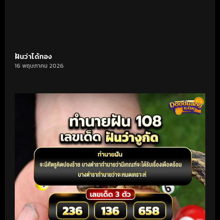
ฝันว่าได้ทอง
16 พฤษภาคม 2026