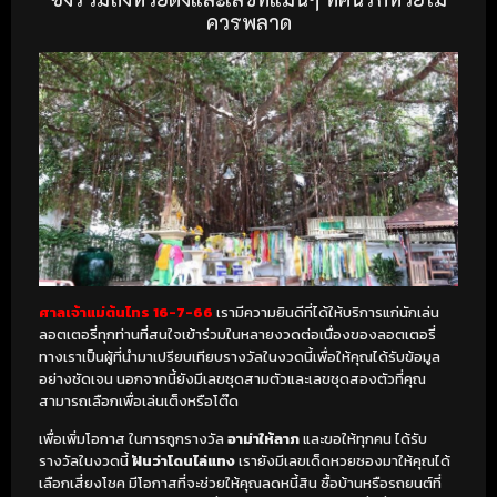
ควรพลาด
ศาลเจ้าแม่ต้นไทร 16-7-66
เรามีความยินดีที่ได้ให้บริการแก่นักเล่น
ลอตเตอรี่ทุกท่านที่สนใจเข้าร่วมในหลายงวดต่อเนื่องของลอตเตอรี่
ทางเราเป็นผู้ที่นำมาเปรียบเทียบรางวัลในงวดนี้เพื่อให้คุณได้รับข้อมูล
อย่างชัดเจน นอกจากนี้ยังมีเลขชุดสามตัวและเลขชุดสองตัวที่คุณ
สามารถเลือกเพื่อเล่นเต็งหรือโต๊ด
เพื่อเพิ่มโอกาส ในการถูกรางวัล
อาม่าให้ลาภ
และขอให้ทุกคน ได้รับ
รางวัลในงวดนี้
ฝันว่าโดนไล่แทง
เรายังมีเลขเด็ดหวยซองมาให้คุณได้
เลือกเสี่ยงโชค มีโอกาสที่จะช่วยให้คุณลดหนี้สิน ซื้อบ้านหรือรถยนต์ที่