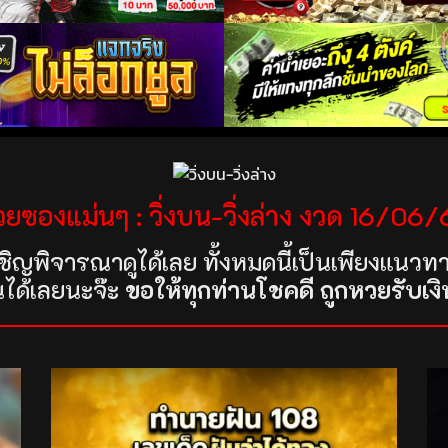
ยซองแม่นๆ : วิ่งบน-วิ่งล่าง งวด 16/06
ิญพิจารณาดูได้เลย ทั้งหมดนี้เป็นเพียงแนวทา
านได้เลยนะจ๊ะ
ขอให้ทุกท่านโชคดี ถูกหวยรับเงิ