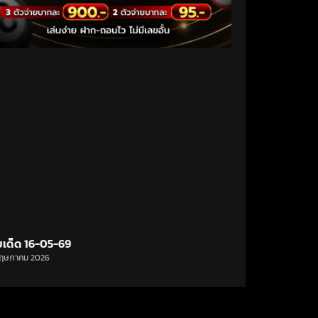
ขเด็ด 16-05-69
ฤษภาคม 2026