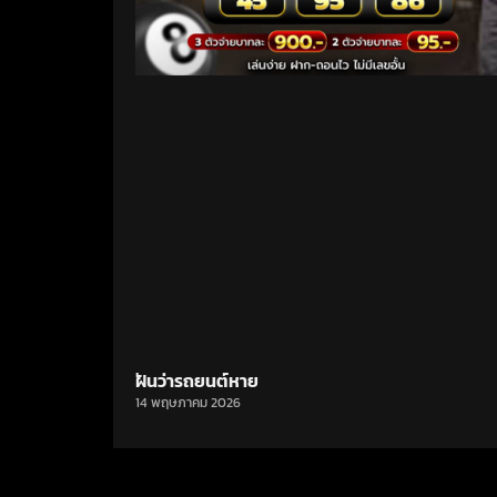
ฝันว่ารถยนต์หาย
14 พฤษภาคม 2026