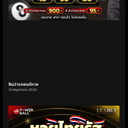
ฝันว่ารถยนต์หาย
14 พฤษภาคม 2026