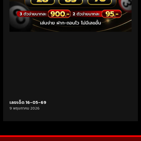
เลขเด็ด 16-05-69
9 พฤษภาคม 2026