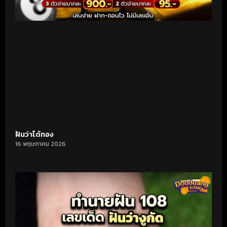
ฝันว่าได้ทอง
16 พฤษภาคม 2026