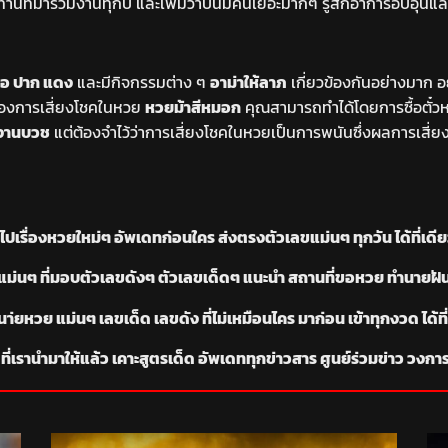
่านที่มาร่วมงานทุกปี และเพิ่มว่าปีนี้มีคนเยอะมากๆ รู้สึกอาการอบอุ่น
พ่อ ปาก แดง
และมีกิจกรรมต่าง ๆ
อาม่าให้ลาภ
เกี่ยวข้องกันอย่างมาก 
องการเสี่ยงโชคในหวย
หวยม้าสีหมอก
คุณสามารถทำได้โดยการซื้อตั๋
นงานบวช
แต่ต้องจำไว้ว่าการเสี่ยงโชคในหวยเป็นการพนันซึ่งผลการเสี่ยง
ปเรื่องหวยใหม่ๆ อัพเดทก่อนใคร ส่งตรงตัวเลขแม่นๆ ทุกวัน ได้ที่เดียว ที
แม่นๆ ที่มอบตัวเลขดังๆ ตัวเลขเด็ดๆ แนะนำ สถานที่ขอหวย ทำนายฝัน ที
ย แม่นๆ เลขเด็ด เลขดัง ที่ไม่เหมือนไคร มาก่อน เข้าทุกงวด ได้ที่นี่
ี่เรานำมาให้แล้ว เคาะสูตรเด็ด อัพเดททุกข่าวสาร ศูนย์ร่วมข่าว วงการห