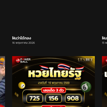
ฝันว่าได้ทอง
ฝัน
16 พฤษภาคม 2026
15 