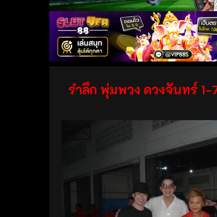
รำลึก พุ่มพวง ดวงจันทร์ 1