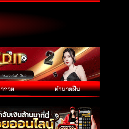
พารวย
ทำนายฝัน