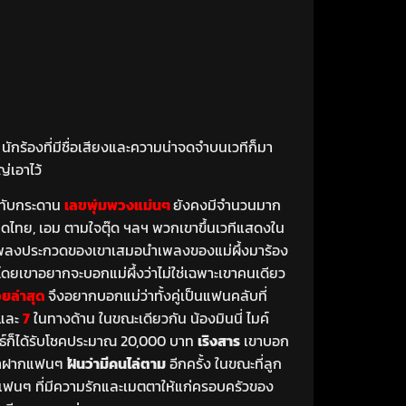
” นักร้องที่มีชื่อเสียงและความน่าจดจำบนเวทีก็มา
่เอาไว้
วัดทับกระดาน
เลข
พุ่มพวงแม่นๆ
ยังคงมีจำนวนมาก
หาดไทย, เอม ตามใจตุ๊ด ฯลฯ พวกเขาขึ้นเวทีแสดงใน
และเพลงประกวดของเขาเสมอนำเพลงของแม่ผึ้งมาร้อง
 โดยเขาอยากจะบอกแม่ผึ้งว่าไม่ใช่เฉพาะเขาคนเดียว
วยล่าสุด
จึงอยากบอกแม่ว่าทั้งคู่เป็นแฟนคลับที่
และ
7
ในทางด้าน ในขณะเดียวกัน น้องมินนี่ ไมค์
ธ์ก็ได้รับโชคประมาณ 20,000 บาท
เริงสาร
เขาบอก
าฝากแฟนๆ
ฝันว่ามีคนไล่ตาม
อีกครั้ง ในขณะที่ลูก
ฟนๆ ที่มีความรักและเมตตาให้แก่ครอบครัวของ