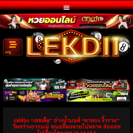
เมนู
แห่ส่อง “เลขเด็ด” อ่างน้ำมนต์ “ตาทอง งิ้วราย”
วัดสว่างอารมณ์ ขณะที่คอหวยไม่พลาด ส่องเลข
ไปเสี่ยงโชคงวด 16/4/64