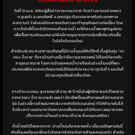
วันที่ 13 เม.ย. 2564 ผู้สื่อข่าวรายงานมาจาก วัดสว่างอารมณ์ แคแถว
ต.ขุนแก้ว อ.นครชัยศรี จ.นครปฐม ถึงบรรยากาศในช่วงเทศกาล
สงกรานต์ ว่ายังคงมีประชาชนเดินทางมาทำบุญกันอย่างต่อเนื่อง โดย
ทางวัดในปีนี้งดจัดกิจกรรมห้ามสาดน้ำ แต่ให้สรงน้ำพระพุทธรูปแทน
เพื่อเป็นการเสริมมงคล แต่ยังมีการคุมมาตรการเข้มเพื่อป้องกันเชื้อ
ไวรัสโควิดรอบใหม่
สำหรับบริเวณ ศาลาการเปรียญที่มีอ่างน้ำมนต์ศักดิ์สิทธิ์ ตั้งคู่กับหุ่น “ตา
ทอง งิ้วราย” ที่ชาวบ้านต่างเชื่อว่ามีความอาถรรพณ์ ให้โชคให้ลาภกับ
สาธุชนมากมาย โดยการนำเลขหยดน้ำตาเทียนในอ่างน้ำมนต์ที่พระ
ประกอบพิธีสวดสะกดวิญญาณไม่ให้ออกไปอาละวาด ทุกวันที่ 5 และวันที่
20 ของทุกเดือนไปเสี่ยงโชค
ทางด้าน นางชนะ สุวรรณมาลี อายุ 45 ปี หนึ่งในผู้ศรัทธาและได้โชคลาภ
จากตาทอง งิ้วราย มาแล้ว เผยว่า มีอาชีพเป็นแม่ค้าขายผลไม้ตามตลาด
นัด ในช่วงนี้การค้าแย่มากหลังจากเกิดโควิดรอบใหม่ ทำให้ค้าขายไม่ได้
จึงมีเวลาว่างออกมาหาโชคหาลาภเพื่อประคองตัวให้รอด เลยมาหาเลข
เด็ดจากอ่างน้ำมนต์ ตาทองงิ้วราย ซึ่งตนเองศรัทธา
ทั้งนี้ เคยได้โชคลาภจาก อ่างน้ำมนต์มาหลายครั้ง เมื่อเจอปัญหาเช่นนี้
เกิดขึ้นเลยต้องมาพึ่งหวังโชคลาภไปประทังการค้าและครอบครัว สำหรับ