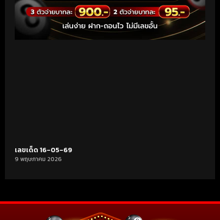
เลขเด็ด 16-05-69
9 พฤษภาคม 2026