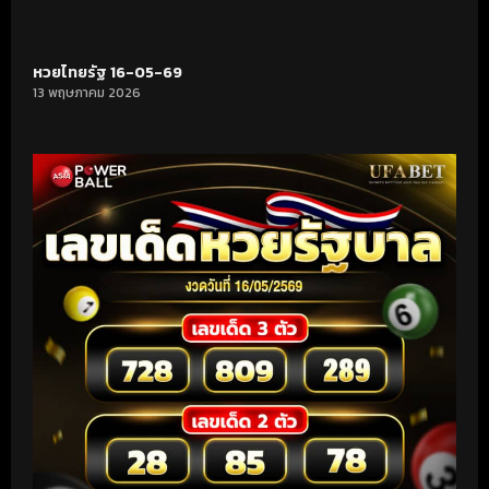
หวยไทยรัฐ 16-05-69
13 พฤษภาคม 2026