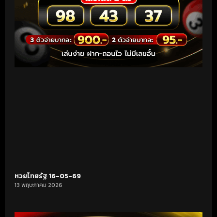
หวยไทยรัฐ 16-05-69
13 พฤษภาคม 2026