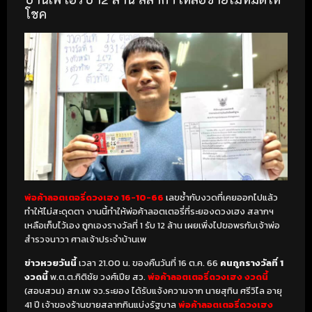
โชค
พ่อค้าลอตเตอรี่ดวงเฮง 16-10-66
เลขซ้ำกับงวดที่เคยออกไปแล้ว
ทำให้ไม่สะดุดตา งานนี้ทำให้พ่อค้าลอตเตอรี่ที่ระยองดวงเฮง สลากฯ
เหลือเก็บไว้เอง ถูกเองรางวัลที่ 1 รับ 12 ล้าน เผยเพิ่งไปขอพรกับเจ้าพ่อ
สำรวจนาวา ศาลเจ้าประจำบ้านเพ
ข่าวหวยวันนี้
เวลา 21.00 น. ของคืนวันที่ 16 ต.ค. 66
คนถูกรางวัลที่ 1
งวดนี้
พ.ต.ต.กิติชัย วงศ์เปีย สว.
พ่อค้าลอตเตอรี่ดวงเฮง งวดนี้
(สอบสวน) สภ.เพ จว.ระยอง ได้รับแจ้งความจาก นายสุทิน ศรีวิไล อายุ
41 ปี เจ้าของร้านขายสลากกินแบ่งรัฐบาล
พ่อค้าลอตเตอรี่ดวงเฮง