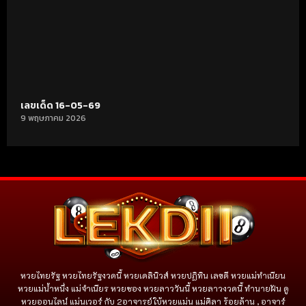
เลขเด็ด 16-05-69
9 พฤษภาคม 2026
หวยไทยรัฐ หวยไทยรัฐงวดนี้ หวยเดลินิวส์ หวยปฏิทิน เลขดี หวยแม่ทำเนียน
หวยแม่น้ำหนึ่ง แม่จําเนียร หวยซอง หวยลาววันนี้ หวยลาวงวดนี้ ทำนายฝัน ดู
หวยออนไลน์ แม่นเวอร์ กับ 2อาจารย์ใบ้หวยแม่น แม่ศิลา ร้อยล้าน , อาจาร์