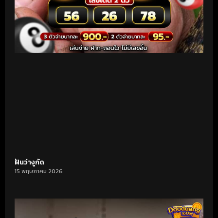
ฝันว่างูกัด
15 พฤษภาคม 2026