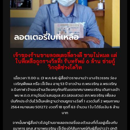
เจ้าของร้านขายลอตเตอลี่ดวงดี ขายไม่หมด แต่
ใบที่เหลือถูกรางวัลที่1 รับทรัพย์ 6 ล้าน ช่วยกู้
วิกฤติช่วงโควิท
เมื่อเวลา 11.00 น. (3 พ.ค.64) ผู้สื่อข่าวรายงานว่า นางจิรวรรณ ว่อง
เจริญพืชผล หรือ เจ๊เจียง อายุ 53 ปี ชาวบ้าน ต.พรเจริญ อ.พรเจริญ
จ.บึงกาฬ เจ้าของร้านเจียงครุภัณฑ์ในเขตเทศบาลพรเจริญ เดินทางเข้า
พบ พ.ต.ต.ภานุวัฒน์ แสนอุบล สว.(สอบสวน) สภ.พรเจริญ เพื่อลง
บันทึกประจำวันไว้เป็นหลักฐานว่าตนถูกรางวัลที่ 1 งวดวันที่ 2 พฤษภาคม
2564 หมายเลข 501272 งวดที่ 18 ชุดที่ 63 จำนวน 1 ใบ ได้รับเงิน 6 ล้าน
บาท
จากนั้นพาผู้สื่อข่าวไปดูร้านขายลอตเตอรี่ของตัวเองที่ตั้งอยู่เยื้องกับ
ธนาคาร ธกส.สาขาพรเจริญ เจ๊เจียงให้สัมภาษณ์กับผู้สื่อข่าวว่า ปกติ