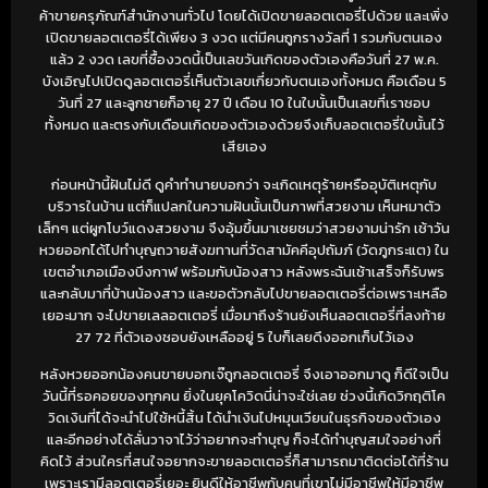
ค้าขายครุภัณฑ์สำนักงานทั่วไป โดยได้เปิดขายลอตเตอรี่ไปด้วย และเพิ่ง
เปิดขายลอตเตอรี่ได้เพียง 3 งวด แต่มีคนถูกรางวัลที่ 1 รวมกับตนเอง
แล้ว 2 งวด เลขที่ซื้องวดนี้เป็นเลขวันเกิดของตัวเองคือวันที่ 27 พ.ค.
บังเอิญไปเปิดดูลอตเตอรี่เห็นตัวเลขเกี่ยวกับตนเองทั้งหมด คือเดือน 5
วันที่ 27 และลูกชายก็อายุ 27 ปี เดือน 10 ในใบนั้นเป็นเลขที่เราชอบ
ทั้งหมด และตรงกับเดือนเกิดของตัวเองด้วยจึงเก็บลอตเตอรี่ใบนั้นไว้
เสียเอง
ก่อนหน้านี้ฝันไม่ดี ดูคำทำนายบอกว่า จะเกิดเหตุร้ายหรืออุบัติเหตุกับ
บริวารในบ้าน แต่ก็แปลกในความฝันนั้นเป็นภาพที่สวยงาม เห็นหมาตัว
เล็กๆ แต่ผูกโบว์แดงสวยงาม จึงอุ้มขึ้นมาเชยชมว่าสวยงามน่ารัก เช้าวัน
หวยออกได้ไปทำบุญถวายสังฆทานที่วัดสามัคคีอุปถัมภ์ (วัดภูกระแต) ใน
เขตอำเภอเมืองบึงกาฬ พร้อมกับน้องสาว หลังพระฉันเช้าเสร็จก็รับพร
และกลับมาที่บ้านน้องสาว และขอตัวกลับไปขายลอตเตอรี่ต่อเพราะเหลือ
เยอะมาก จะไปขายเลลอตเตอรี่ เมื่อมาถึงร้านยังเห็นลอตเตอรี่ที่ลงท้าย
27 72 ที่ตัวเองชอบยังเหลืออยู่ 5 ใบก็เลยดึงออกเก็บไว้เอง
หลังหวยออกน้องคนขายบอกเจ๊ถูกลอตเตอรี่ จึงเอาออกมาดู ก็ดีใจเป็น
วันนี้ที่รอคอยของทุกคน ยิ่งในยุคโควิดนี่น่าจะใช่เลย ช่วงนี้เกิดวิกฤติโค
วิดเงินที่ได้จะนำไปใช้หนี้สิ้น ได้นำเงินไปหมุนเวียนในธุรกิจของตัวเอง
และอีกอย่างได้ลั่นวาจาไว้ว่าอยากจะทำบุญ ก็จะได้ทำบุญสมใจอย่างที่
คิดไว้ ส่วนใครที่สนใจอยากจะขายลอตเตอรี่ก็สามารถมาติดต่อได้ที่ร้าน
เพราะเรามีลอตเตอรี่เยอะ ยินดีให้อาชีพกับคนที่เขาไม่มีอาชีพให้มีอาชีพ