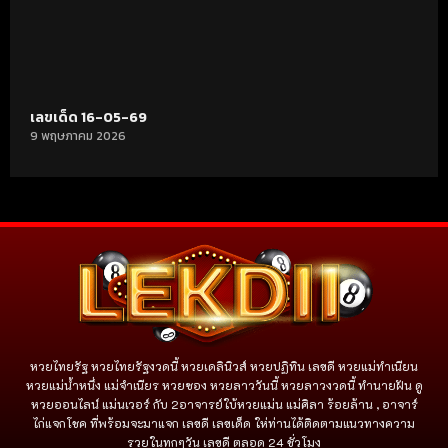
เลขเด็ด 16-05-69
9 พฤษภาคม 2026
หวยไทยรัฐ หวยไทยรัฐงวดนี้ หวยเดลินิวส์ หวยปฏิทิน เลขดี หวยแม่ทำเนียน
หวยแม่น้ำหนึ่ง แม่จําเนียร หวยซอง หวยลาววันนี้ หวยลาวงวดนี้ ทำนายฝัน ดู
หวยออนไลน์ แม่นเวอร์ กับ 2อาจารย์ใบ้หวยแม่น แม่ศิลา ร้อยล้าน , อาจาร์
ไก่แจกโชค ที่พร้อมจะมาแจก เลขดี เลขเด็ด ให่ท่านได้ติดตามแนวทางความ
รวยในทุกๆวัน เลขดี ตลอด 24 ชั่วโมง