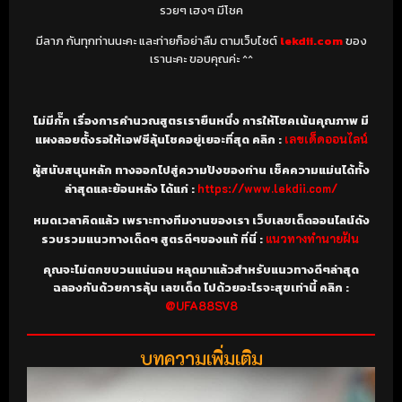
รวยๆ เฮงๆ มีโชค
มีลาภ กันทุกท่านนะคะ และท่ายก็อย่าลืม ตามเว็บไซต์
lekdii.com
ของ
เรานะคะ ขอบคุณค่ะ ^^
ไม่มีกั๊ก เรื่องการคำนวณสูตรเรายืนหนึ่ง การให้โชคเน้นคุณภาพ มี
แผงลอยตั้งรอให้เอฟซีลุ้นโชคอยู่เยอะที่สุด คลิก :
เลขเด็ดออนไลน์
ผู้สนับสนุนหลัก ทางออกไปสู่ความปังของท่าน เช็คความแม่นได้ทั้ง
ล่าสุดและย้อนหลัง ได้แก่ :
https://www.lekdii.com/
หมดเวลาคิดแล้ว เพราะทางทีมงานของเรา เว็บเลขเด็ดออนไลน์ดัง
รวบรวมแนวทางเด็ดๆ สูตรดีๆของแท้ ที่นี่ :
แนวทางทำนายฝัน
คุณจะไม่ตกขบวนแน่นอน หลุดมาแล้วสำหรับแนวทางดีๆล่าสุด
ฉลองกันด้วยการลุ้น เลขเด็ด ไปด้วยอะไรจะสุขเท่านี้ คลิก :
@UFA88SV8
บทความเพิ่มเติม