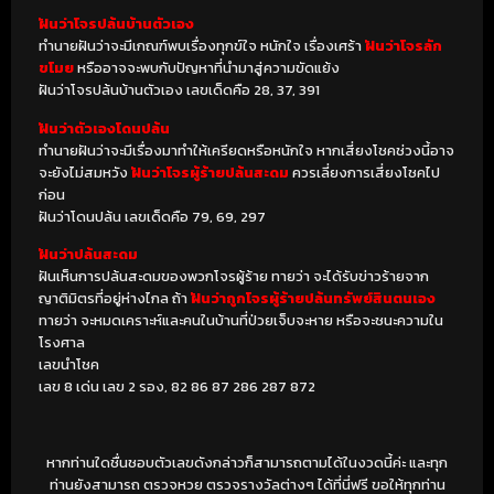
ฝันว่าโจรปล้นบ้านตัวเอง
ทำนายฝันว่าจะมีเกณฑ์พบเรื่องทุกข์ใจ หนักใจ เรื่องเศร้า
ฝันว่าโจรลัก
ขโมย
หรืออาจจะพบกับปัญหาที่นำมาสู่ความขัดแย้ง
ฝันว่าโจรปล้นบ้านตัวเอง เลขเด็ดคือ 28, 37, 391
ฝันว่าตัวเองโดนปล้น
ทำนายฝันว่าจะมีเรื่องมาทำให้เครียดหรือหนักใจ หากเสี่ยงโชคช่วงนี้อาจ
จะยังไม่สมหวัง
ฝันว่าโจรผู้ร้ายปล้นสะดม
ควรเลี่ยงการเสี่ยงโชคไป
ก่อน
ฝันว่าโดนปล้น เลขเด็ดคือ 79, 69, 297
ฝันว่าปล้นสะดม
ฝันเห็นการปล้นสะดมของพวกโจรผู้ร้าย ทายว่า จะได้รับข่าวร้ายจาก
ญาติมิตรที่อยู่ห่างไกล ถ้า
ฝันว่าถูกโจรผู้ร้ายปล้นทรัพย์สินตนเอง
ทายว่า จะหมดเคราะห์และคนในบ้านที่ป่วยเจ็บจะหาย หรือจะชนะความใน
โรงศาล
เลขนำโชค
เลข 8 เด่น เลข 2 รอง, 82 86 87 286 287 872
หากท่านใดชื่นชอบตัวเลขดังกล่าวก็สามารถตามได้ในงวดนี้ค่ะ และทุก
ท่านยังสามารถ ตรวจหวย ตรวจรางวัลต่างๆ ได้ที่นี่ฟรี ขอให้ทุกท่าน