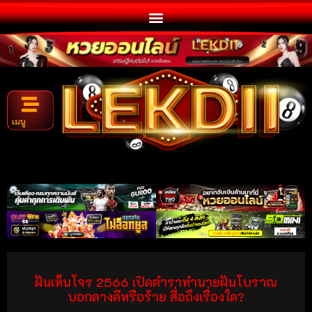
เมนู
ฝันเห็นโจร 2566 เปิดตำราทำนายฝันโบราณ
บอกลางดีหรือร้าย สื่อถึงเรื่องใด?