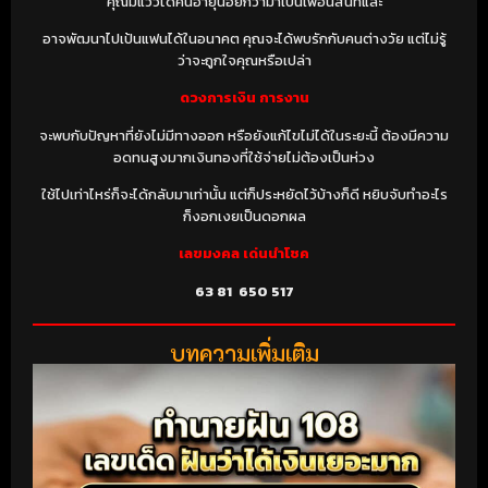
คุณมีแววได้คนอายุน้อยกว่ามาเป็นเพื่อนสนิทและ
อาจพัฒนาไปเป้นแฟนได้ในอนาคต คุณจะได้พบรักกับคนต่างวัย แต่ไม่รู้
ว่าจะถูกใจคุณหรือเปล่า
ดวงการเงิน การงาน
จะพบกับปัญหาที่ยังไม่มีทางออก หรือยังแก้ไขไม่ได้ในระยะนี้ ต้องมีความ
อดทนสูงมากเงินทองที่ใช้จ่ายไม่ต้องเป็นห่วง
ใช้ไปเท่าไหร่ก็จะได้กลับมาเท่านั้น แต่ก็ประหยัดไว้บ้างก็ดี หยิบจับทำอะไร
ก็งอกเงยเป็นดอกผล
เลขมงคล เด่นนำโชค
63 81
650 517
บทความเพิ่มเติม