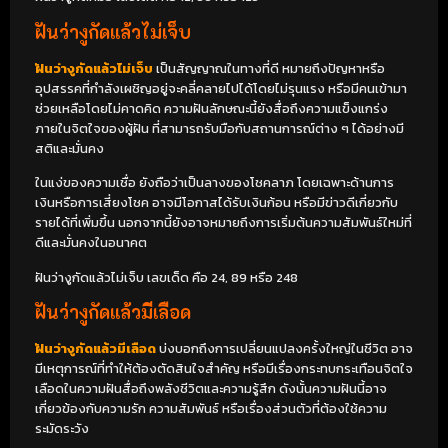
ฝันว่างูกัดแล้วไม่เจ็บ
ฝันว่างูกัดแล้วไม่เจ็บ
เป็นสัญญาณในทางที่ดี หมายถึงปัญหาหรือ
อุปสรรคที่กำลังเผชิญอยู่จะคลี่คลายไปได้โดยไม่รุนแรง หรือมีคนเข้ามา
ช่วยเหลือโดยไม่คาดคิด ความฝันลักษณะนี้ยังสื่อถึงความแข็งแกร่ง
ภายในจิตใจของผู้ฝัน ที่สามารถรับมือกับสถานการณ์ต่าง ๆ ได้อย่างมี
สติและมั่นคง
ในแง่ของความเชื่อ ยังถือว่าเป็นลางของโชคลาภ โดยเฉพาะด้านการ
เงินหรือการเสี่ยงโชค อาจมีโอกาสได้รับเงินก้อน หรือมีข่าวดีเกี่ยวกับ
รายได้ที่เพิ่มขึ้น นอกจากนี้ยังอาจหมายถึงการเริ่มต้นความสัมพันธ์ใหม่ที่
ดีและมั่นคงในอนาคต
ฝันว่างูกัดแล้วไม่เจ็บ เลขเด็ด คือ 24, 89 หรือ 248
ฝันว่างูกัดแล้วมีเลือด
ฝันว่างูกัดแล้วมีเลือด
บ่งบอกถึงการเปลี่ยนแปลงครั้งใหญ่ในชีวิต อาจ
มีเหตุการณ์ที่ทำให้ต้องตัดสินใจสำคัญ หรือมีเรื่องกระทบกระเทือนจิตใจ
เลือดในความฝันสื่อถึงพลังชีวิตและความรู้สึก ดังนั้นความฝันนี้อาจ
เกี่ยวข้องกับความรัก ความสัมพันธ์ หรือเรื่องส่วนตัวที่ต้องใช้ความ
ระมัดระวัง