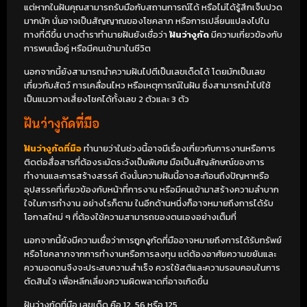
แต่หากในฝันคุณสามารถรับมือกับสถานการณ์ได้ หรือไม่ได้รู้สึกเจ็บปวด
มากนัก นั่นอาจเป็นสัญญาณของโชคลาภ หรือการเปลี่ยนแปลงไปใน
ทางที่ดีขึ้น บางตำราทำนายฝันยังเชื่อว่า
ฝันว่างูกัด
มีความเกี่ยวข้องกับ
การพบเนื้อคู่ หรือมีคนเข้ามาในชีวิต
นอกจากนี้ยังสามารถนำความฝันไปตีเป็นเลขเด็ดได้ โดยมักเป็นเลข
เกี่ยวกับสัตว์ การเคลื่อนไหว หรือเหตุการณ์ในฝัน ซึ่งสามารถนำไปใช้
เป็นแนวทางเสี่ยงโชคได้ทั้งเลข 2 ตัวและ 3 ตัว
ฝันว่างูกัดที่มือ
ฝันว่างูกัดที่มือ
ทำนายว่าในช่วงนี้อาจมีเรื่องเกี่ยวกับการงานหรือการ
ติดต่อสื่อสารที่ต้องระมัดระวังเป็นพิเศษ มือเป็นสัญลักษณ์ของการ
ทำงานและการสร้างสรรค์ ดังนั้นความฝันนี้อาจสะท้อนถึงปัญหาหรือ
อุปสรรคที่เกี่ยวข้องกับหน้าที่การงาน หรือมีคนเข้ามาสร้างความลำบาก
ใจในการทำงาน อย่างไรก็ตาม ในอีกด้านหนึ่งก็อาจหมายถึงการได้รับ
โอกาสใหม่ ๆ ที่ต้องใช้ความสามารถของตนเองอย่างเต็มที่
นอกจากนี้ยังมีความเชื่อว่าการถูกงูกัดที่มืออาจหมายถึงการได้รับทรัพย์
หรือโชคลาภจากการทำงานหรือการลงทุน แต่ต้องอาศัยความขยันและ
ความอดทนจึงจะประสบความสำเร็จ ควรใช้สติและความรอบคอบในการ
ตัดสินใจ เพื่อหลีกเลี่ยงความผิดพลาดที่อาจเกิดขึ้น
ฝันว่างูกัดที่มือ เลขเด็ด คือ 12, 56 หรือ 125