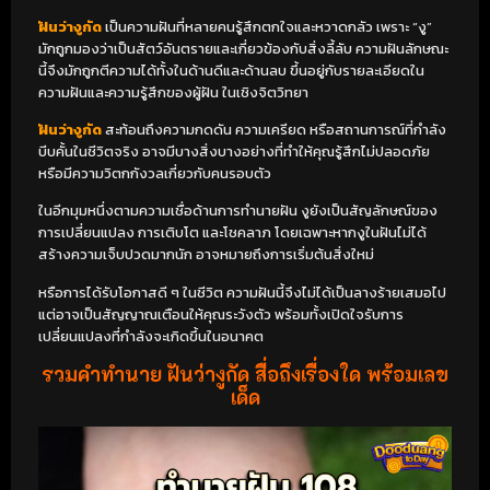
ฝันว่างูกัด
เป็นความฝันที่หลายคนรู้สึกตกใจและหวาดกลัว เพราะ “งู”
มักถูกมองว่าเป็นสัตว์อันตรายและเกี่ยวข้องกับสิ่งลี้ลับ ความฝันลักษณะ
นี้จึงมักถูกตีความได้ทั้งในด้านดีและด้านลบ ขึ้นอยู่กับรายละเอียดใน
ความฝันและความรู้สึกของผู้ฝัน ในเชิงจิตวิทยา
ฝันว่างูกัด
สะท้อนถึงความกดดัน ความเครียด หรือสถานการณ์ที่กำลัง
บีบคั้นในชีวิตจริง อาจมีบางสิ่งบางอย่างที่ทำให้คุณรู้สึกไม่ปลอดภัย
หรือมีความวิตกกังวลเกี่ยวกับคนรอบตัว
ในอีกมุมหนึ่งตามความเชื่อด้านการทำนายฝัน งูยังเป็นสัญลักษณ์ของ
การเปลี่ยนแปลง การเติบโต และโชคลาภ โดยเฉพาะหากงูในฝันไม่ได้
สร้างความเจ็บปวดมากนัก อาจหมายถึงการเริ่มต้นสิ่งใหม่
หรือการได้รับโอกาสดี ๆ ในชีวิต ความฝันนี้จึงไม่ได้เป็นลางร้ายเสมอไป
แต่อาจเป็นสัญญาณเตือนให้คุณระวังตัว พร้อมทั้งเปิดใจรับการ
เปลี่ยนแปลงที่กำลังจะเกิดขึ้นในอนาคต
รวมคำทำนาย ฝันว่างูกัด สื่อถึงเรื่องใด พร้อมเลข
เด็ด