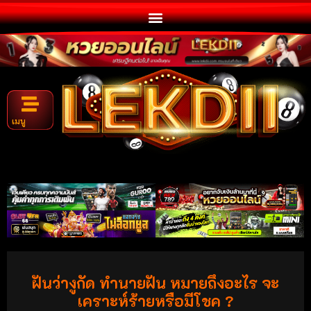
เมนู
ฝันว่างูกัด ทำนายฝัน หมายถึงอะไร จะ
เคราะห์ร้ายหรือมีโชค ?