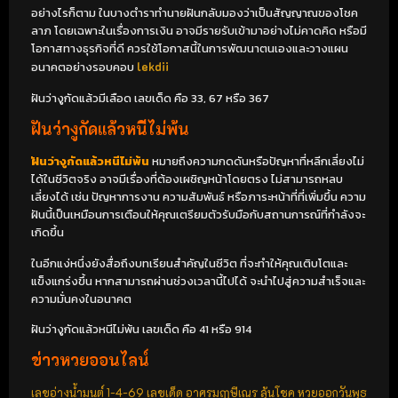
อย่างไรก็ตาม ในบางตำราทำนายฝันกลับมองว่าเป็นสัญญาณของโชค
ลาภ โดยเฉพาะในเรื่องการเงิน อาจมีรายรับเข้ามาอย่างไม่คาดคิด หรือมี
โอกาสทางธุรกิจที่ดี ควรใช้โอกาสนี้ในการพัฒนาตนเองและวางแผน
อนาคตอย่างรอบคอบ
lekdii
ฝันว่างูกัดแล้วมีเลือด เลขเด็ด คือ 33, 67 หรือ 367
ฝันว่างูกัดแล้วหนีไม่พ้น
ฝันว่างูกัดแล้วหนีไม่พ้น
หมายถึงความกดดันหรือปัญหาที่หลีกเลี่ยงไม่
ได้ในชีวิตจริง อาจมีเรื่องที่ต้องเผชิญหน้าโดยตรง ไม่สามารถหลบ
เลี่ยงได้ เช่น ปัญหาการงาน ความสัมพันธ์ หรือภาระหน้าที่ที่เพิ่มขึ้น ความ
ฝันนี้เป็นเหมือนการเตือนให้คุณเตรียมตัวรับมือกับสถานการณ์ที่กำลังจะ
เกิดขึ้น
ในอีกแง่หนึ่งยังสื่อถึงบทเรียนสำคัญในชีวิต ที่จะทำให้คุณเติบโตและ
แข็งแกร่งขึ้น หากสามารถผ่านช่วงเวลานี้ไปได้ จะนำไปสู่ความสำเร็จและ
ความมั่นคงในอนาคต
ฝันว่างูกัดแล้วหนีไม่พ้น เลขเด็ด คือ 41 หรือ 914
ข่าวหวยออนไลน์
เลขอ่างน้ำมนต์ 1-4-69 เลขเด็ด อาศรมฤๅษีเณร ลุ้นโชค หวยออกวันพุธ