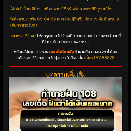
ไอ้ไข่เด็กวัดเจดีย์ สถานที่ขอหวย 2569 พร้อม คาถา วิธีบูชาไอ้ไข่
ทีเด็ดหวยรายวัน 06-04-69 เลขเด็ดปฏิทินจีน ส่องเลขเด่น ลุ้นหวยเอ
เชียพาวเวอร์บอล
แทงหวย 24 ชม.
ได้ทุกรูปแบบ ไม่ว่าจะเป็น หวยฮานอย | หวยลาว | หวยยี่
กี | หวยไทย | Asia Powerball
พร้อมอัปเดต ข่าวหวย
เลขเด็ดไทยรัฐ
ทำนายฝัน ตลอด 24 ชั่วโมง
สมัครเลย วิธีแทงหวย ไม่ยุ่งยาก ไม่มีเลขอั้น
สมัคร UFA88SV8
บทความเพิ่มเติม