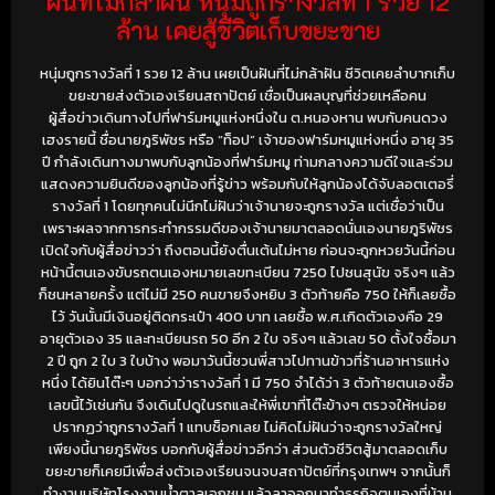
ฝันที่ไม่กล้าฝัน หนุ่มถูกรางวัลที่ 1 รวย 12
ล้าน เคยสู้ชีวิตเก็บขยะขาย
หนุ่มถูกรางวัลที่ 1 รวย 12 ล้าน เผยเป็นฝันที่ไม่กล้าฝัน ชีวิตเคยลำบากเก็บ
ขยะขายส่งตัวเองเรียนสถาปัตย์ เชื่อเป็นผลบุญที่ช่วยเหลือคน
ผู้สื่อข่าวเดินทางไปที่ฟาร์มหมูแห่งหนึ่งใน ต.หนองหาน พบกับคนดวง
เฮงรายนี้ ชื่อนายภูริพัชร หรือ “ท็อป” เจ้าของฟาร์มหมูแห่งหนึ่ง อายุ 35
ปี กำลังเดินทางมาพบกับลูกน้องที่ฟาร์มหมู ท่ามกลางความดีใจและร่วม
แสดงความยินดีของลูกน้องที่รู้ข่าว พร้อมกับให้ลูกน้องได้จับลอตเตอรี่
รางวัลที่ 1 โดยทุกคนไม่นึกไม่ฝันว่าเจ้านายจะถูกรางวัล แต่เชื่อว่าเป็น
เพราะผลจากการกระทำกรรมดีของเจ้านายมาตลอดนั่นเองนายภูริพัชร
เปิดใจกับผู้สื่อข่าวว่า ถึงตอนนี้ยังตื่นเต้นไม่หาย ก่อนจะถูกหวยวันนี้ก่อน
หน้านี้ตนเองขับรถตนเองหมายเลขทะเบียน 7250 ไปชนสุนัข จริงๆ แล้ว
ก็ชนหลายครั้ง แต่ไม่มี 250 คนขายจึงหยิบ 3 ตัวท้ายคือ 750 ให้ก็เลยซื้อ
ไว้ วันนั้นมีเงินอยู่ติดกระเป๋า 400 บาท เลยซื้อ พ.ศ.เกิดตัวเองคือ 29
อายุตัวเอง 35 และทะเบียนรถ 50 อีก 2 ใบ จริงๆ แล้วเลข 50 ตั้งใจซื้อมา
2 ปี ถูก 2 ใบ 3 ใบบ้าง พอมาวันนี้ชวนพี่สาวไปทานข้าวที่ร้านอาหารแห่ง
หนึ่ง ได้ยินโต๊ะๆ บอกว่าว่ารางวัลที่ 1 มี 750 จำได้ว่า 3 ตัวท้ายตนเองซื้อ
เลขนี้ไว้เช่นกัน จึงเดินไปดูในรถและให้พี่เขาที่โต๊ะข้างๆ ตรวจให้หน่อย
ปรากฏว่าถูกรางวัลที่ 1 แทบช็อกเลย ไม่คิดไม่ฝันว่าจะถูกรางวัลใหญ่
เพียงนี้นายภูริพัชร บอกกับผู้สื่อข่าวอีกว่า ส่วนตัวชีวิตสู้มาตลอดเก็บ
ขยะขายก็เคยมีเพื่อส่งตัวเองเรียนจนจบสถาปัตย์ที่กรุงเทพฯ จากนั้นก็
ทำงานบริษัทโรงงานน้ำตาลเอกชน แล้วลาออกมาทำธุรกิจตนเองที่บ้าน