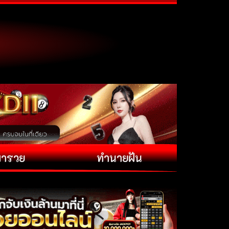
พารวย
ทำนายฝัน