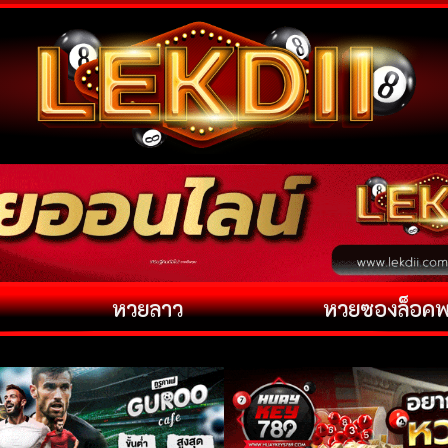
หวยลาว
หวยซองล็อค