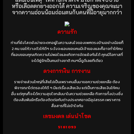
หรือเลือดตกยางออกได้ ความเจริญของคุณจะมา
จากความอ่อนน้อมถ่อมตนกับคนที่มีอายุมากกว่า
ความรัก
ท่านที่ยังโสดยังม่ายจะตกอยู่ในความสนใจของเพศตรงข้ามอย่างน้อยก็
2 คน ขอให้วางตัวให้ดีๆ ระวังจะแอบชอบคนมีเจ้าของและก็อาจทำให้คน
ที่แอบชอบคุณเกิดความไม่พอใจและเกิดการขัดแย้งกันได้ คุณมีโอกาสที่
จะได้คู่รักเป็นคนต่างชาติ คนๆนี้ดูดีเลยทีเดียว
ดวงการเงิน การงาน
รายจ่ายส่วนใหญ่ที่เสียไปเป็นเพราะคนอื่นมาขอความช่วยเหลือ ต้อง
พิจารณาไต่ตรองให้ดี ๆ มีแต่เรื่องเสียเงิน แต่เป็นการเสียเงินให้คน
อื่น แต่คุณก็จะได้ความสุขใจกลับมาในความช่วยเหลือ กิจการทั้งปวงซึ่ง
ต้องสัมพันธ์หรือต้องติดต่อกับต่างประเทศอาจมีอุปสรรค เพราะการ
สื่อสารที่ไม่เข้าใจกัน
เลขมงคล เด่นนำโชค
51
61 093