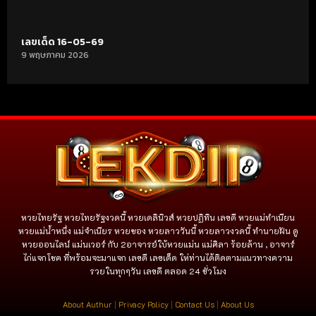
เลขเด็ด 16-05-69
9 พฤษภาคม 2026
หวยไทยรัฐ หวยไทยรัฐงวดนี้ หวยเดลินิวส์ หวยปฏิทิน เลขดี หวยแม่ทำเนียน
หวยแม่น้ำหนึ่ง แม่จําเนียร หวยซอง หวยลาววันนี้ หวยลาวงวดนี้ ทำนายฝัน ดู
หวยออนไลน์ แม่นเวอร์ กับ 2อาจารย์ใบ้หวยแม่น แม่ศิลา ร้อยล้าน , อาจาร์
ไก่แจกโชค ที่พร้อมจะมาแจก เลขดี เลขเด็ด ให่ท่านได้ติดตามแนวทางความ
รวยในทุกๆวัน เลขดี ตลอด 24 ชั่วโมง
About Authur
|
Privacy Policy
|
Contact Us
|
About Us